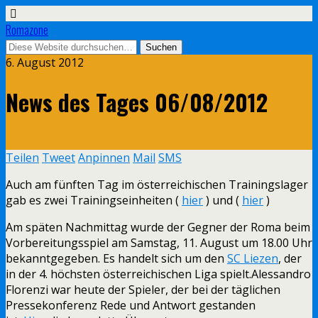
Romazone
6. August 2012
News des Tages 06/08/2012
Teilen
Tweet
Anpinnen
Mail
SMS
Auch am fünften Tag im österreichischen Trainingslager
gab es zwei Trainingseinheiten (
hier
) und (
hier
)
Am späten Nachmittag wurde der Gegner der Roma beim
Vorbereitungsspiel am Samstag, 11. August um 18.00 Uhr
bekanntgegeben. Es handelt sich um den
SC Liezen
, der
in der 4. höchsten österreichischen Liga spielt.Alessandro
Florenzi war heute der Spieler, der bei der täglichen
Pressekonferenz Rede und Antwort gestanden