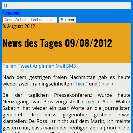
Romazone
9. August 2012
News des Tages 09/08/2012
Teilen
Tweet
Anpinnen
Mail
SMS
Nach dem gestrigen freien Nachmittag gab es heute
wieder zwei Trainingseinheiten (
hier
) und (
hier
)
Bei der täglichen Pressekonferenz wurde heute
Neuzugang Ivan Piris vorgestellt (
hier
). Auch Walter
Sabatini hat wieder ein paar Worte an die Journalisten
gerichtet: „Ich muss gegenüber gestern etwas
klarstellen: De Rossi ist nicht auf dem Markt, ich meinte
gestern nur, dass man in der heutigen Zeit a priori nichts