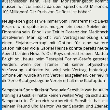
ausschliessen kann. Falls ein Monsterangebot kommt
müssen wir zumindest darüber sprechen. 30 Millionen,
100 Millionen? Der Preis von De Rossi ist höher.“
Neuigkeiten gibt es wie immer vom Transfermarkt: David
Pizarro wird spätestens morgen ein neuer Spieler der
Fiorentina sein. Er soll zur Zeit in Florenz den Medicheck
absolvieren. Man spricht von Vertragsauflösung und
einen Einjahresvertrag mit Option für eine weitere
Saison mit der Viola. Gabriel Heinze könnte bereits heute
Abend bei den Newell’s Old Boys unterschreiben. Matteo
Brighi soll heute beim Testspiel Torino-Getafe getestet
werden, wenn der Trainer mit seiner physischen
Verfassung zufrieden ist, wird sein Vertrag hinterlegt.
Simone Sini wurde an Pro Vercelli ausgeliehen, der neu in
die Serie B aufgestiegene Verein erhält eine Kaufoption.
Sampdoria-Sportdirektor Pasquale Sensibile war heute in
Irdning zu Gast, er hatte keinen weiten Weg, da sich auch
Sampdoria in Österreich vorbereitet. Sensibile hat mit
seinem Freund und Mentor Walter Sabatini und Zdenek