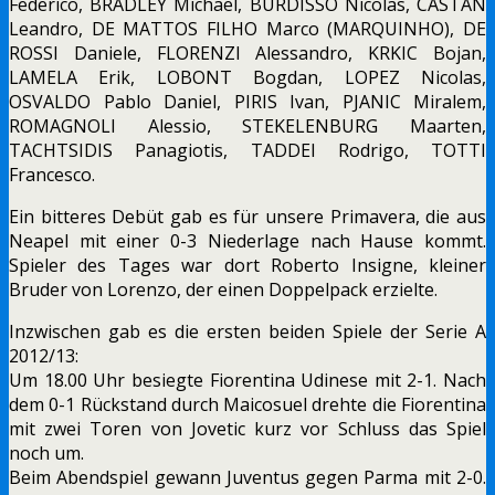
Federico, BRADLEY Michael, BURDISSO Nicolas, CASTAN
Leandro, DE MATTOS FILHO Marco (MARQUINHO), DE
ROSSI Daniele, FLORENZI Alessandro, KRKIC Bojan,
LAMELA Erik, LOBONT Bogdan, LOPEZ Nicolas,
OSVALDO Pablo Daniel, PIRIS Ivan, PJANIC Miralem,
ROMAGNOLI Alessio, STEKELENBURG Maarten,
TACHTSIDIS Panagiotis, TADDEI Rodrigo, TOTTI
Francesco.
Ein bitteres Debüt gab es für unsere Primavera, die aus
Neapel mit einer 0-3 Niederlage nach Hause kommt.
Spieler des Tages war dort Roberto Insigne, kleiner
Bruder von Lorenzo, der einen Doppelpack erzielte.
Inzwischen gab es die ersten beiden Spiele der Serie A
2012/13:
Um 18.00 Uhr besiegte Fiorentina Udinese mit 2-1. Nach
dem 0-1 Rückstand durch Maicosuel drehte die Fiorentina
mit zwei Toren von Jovetic kurz vor Schluss das Spiel
noch um.
Beim Abendspiel gewann Juventus gegen Parma mit 2-0.