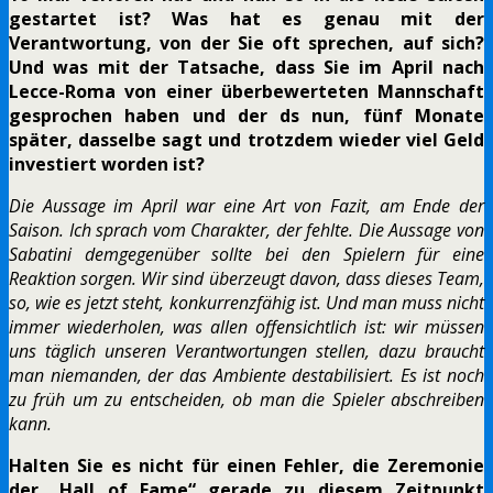
gestartet ist? Was hat es genau mit der
Verantwortung, von der Sie oft sprechen, auf sich?
Und was mit der Tatsache, dass Sie im April nach
Lecce-Roma von einer überbewerteten Mannschaft
gesprochen haben und der ds nun, fünf Monate
später, dasselbe sagt und trotzdem wieder viel Geld
investiert worden ist?
Die Aussage im April war eine Art von Fazit, am Ende der
Saison. Ich sprach vom Charakter, der fehlte. Die Aussage von
Sabatini demgegenüber sollte bei den Spielern für eine
Reaktion sorgen. Wir sind überzeugt davon, dass dieses Team,
so, wie es jetzt steht, konkurrenzfähig ist. Und man muss nicht
immer wiederholen, was allen offensichtlich ist: wir müssen
uns täglich unseren Verantwortungen stellen, dazu braucht
man niemanden, der das Ambiente destabilisiert. Es ist noch
zu früh um zu entscheiden, ob man die Spieler abschreiben
kann.
Halten Sie es nicht für einen Fehler, die Zeremonie
der „Hall of Fame“ gerade zu diesem Zeitpunkt