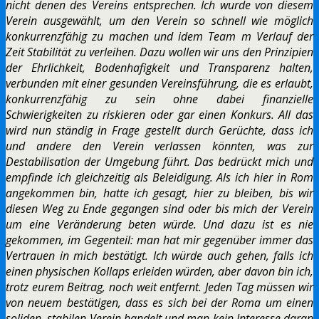
nicht denen des Vereins entsprechen. Ich wurde von diesem
Verein ausgewählt, um den Verein so schnell wie möglich
konkurrenzfähig zu machen und idem Team m Verlauf der
Zeit Stabilität zu verleihen. Dazu wollen wir uns den Prinzipien
der Ehrlichkeit, Bodenhafigkeit und Transparenz halten,
verbunden mit einer gesunden Vereinsführung, die es erlaubt,
konkurrenzfähig zu sein ohne dabei finanzielle
Schwierigkeiten zu riskieren oder gar einen Konkurs. All das
wird nun ständig in Frage gestellt durch Gerüchte, dass ich
und andere den Verein verlassen könnten, was zur
Destabilisation der Umgebung führt. Das bedrückt mich und
empfinde ich gleichzeitig als Beleidigung. Als ich hier in Rom
angekommen bin, hatte ich gesagt, hier zu bleiben, bis wir
diesen Weg zu Ende gegangen sind oder bis mich der Verein
um eine Veränderung beten würde. Und dazu ist es nie
gekommen, im Gegenteil: man hat mir gegenüber immer das
Vertrauen in mich bestätigt. Ich würde auch gehen, falls ich
einen physischen Kollaps erleiden würden, aber davon bin ich,
trotz eurem Beitrag, noch weit entfernt. Jeden Tag müssen wir
von neuem bestätigen, dass es sich bei der Roma um einen
soliden, stabilen Verein handelt und man kein Interesse daran