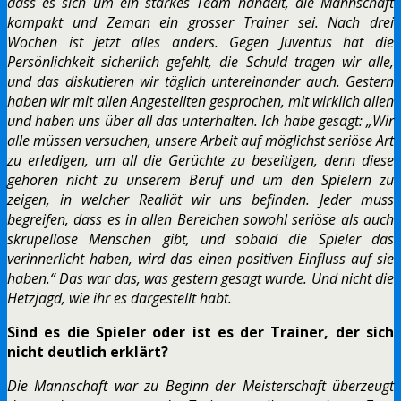
dass es sich um ein starkes Team handelt, die Mannschaft
kompakt und Zeman ein grosser Trainer sei. Nach drei
Wochen ist jetzt alles anders. Gegen Juventus hat die
Persönlichkeit sicherlich gefehlt, die Schuld tragen wir alle,
und das diskutieren wir täglich untereinander auch. Gestern
haben wir mit allen Angestellten gesprochen, mit wirklich allen
und haben uns über all das unterhalten. Ich habe gesagt: „Wir
alle müssen versuchen, unsere Arbeit auf möglichst seriöse Art
zu erledigen, um all die Gerüchte zu beseitigen, denn diese
gehören nicht zu unserem Beruf und um den Spielern zu
zeigen, in welcher Realiät wir uns befinden. Jeder muss
begreifen, dass es in allen Bereichen sowohl seriöse als auch
skrupellose Menschen gibt, und sobald die Spieler das
verinnerlicht haben, wird das einen positiven Einfluss auf sie
haben.“ Das war das, was gestern gesagt wurde. Und nicht die
Hetzjagd, wie ihr es dargestellt habt.
Sind es die Spieler oder ist es der Trainer, der sich
nicht deutlich erklärt?
Die Mannschaft war zu Beginn der Meisterschaft überzeugt