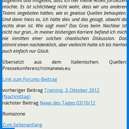
abgelehnt und mitgeteilt, dass ich hier meine Arbeit fortsetzen
möchte. Es ist schlichtweg nicht wahr, dass wir uns anderen
Teams angeboten hätten, wie es gewisse Quellen behaupten.
Und dann hiess es, ich hätte dies und das gesagt, obwohl da
nichts dran ist. Wie sagt man? Das Gras beim Nachbar ist
nicht nur grün…In meiner bisherigen Karriere befand ich mich
nie inmitten einer solchen chaotischen Diskussion. Das
stimmt einen nachdenklich, aber vielleicht hatte ich bis hierhin
auch einfach nur Glück.
Übersetzt aus dem Italienischen. Quellen:
Pressekonferenz/romanews.eu
Link zum Forums-Beitrag
vorheriger Beitrag
Training, 3. Oktober 2012
(Nachmittag)
nächster Beitrag
News des Tages 03/10/12
Romazone
Zum Seitenanfang