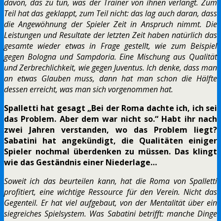
davon, das zu tun, was der Trainer von ihnen verlangt. Zum
Teil hat das geklappt, zum Teil nicht: das lag auch daran, dass
die Angewöhnung der Spieler Zeit in Anspruch nimmt. Die
Leistungen und Resultate der letzten Zeit haben natürlich das
gesamte wieder etwas in Frage gestellt, wie zum Beispiel
gegen Bologna und Sampdoria. Eine Mischung aus Qualität
und Zerbrechlichkeit, wie gegen Juventus. Ich denke, dass man
an etwas Glauben muss, dann hat man schon die Hälfte
dessen erreicht, was man sich vorgenommen hat.
Spalletti hat gesagt „Bei der Roma dachte ich, ich sei
das Problem. Aber dem war nicht so.“ Habt ihr nach
zwei Jahren verstanden, wo das Problem liegt?
Sabatini hat angekündigt, die Qualitäten einiger
Spieler nochmal überdenken zu müssen. Das klingt
wie das Geständnis einer Niederlage…
Soweit ich das beurteilen kann, hat die Roma von Spalletti
profitiert, eine wichtige Ressource für den Verein. Nicht das
Gegenteil. Er hat viel aufgebaut, von der Mentalität über ein
siegreiches Spielsystem. Was Sabatini betrifft: manche Dinge