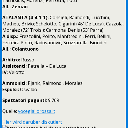
Tachtsidis, Florenzi, Perrotta, Totti
All.: Zeman
ATALANTA
(4-4-1-1):
Consigli,
Raimondi, Lucchini,
Matheu, Brivio; Schelotto, Cigarini (45′ De Luca), Cazzola,
Moralez (72′ Troisi); Carmona; Denis (53′ Parra)
A disp.:
Frezzolini, Polito, Manftredini, Ferri, Bellini,
Ferreira Pinto, Radovanovic, Scozzarella, Biondini
All.: Colantuono
Arbitro:
Russo
Assistenti:
Petrella – De Luca
IV:
Velotto
Ammoniti:
Pjanic, Raimondi, Moralez
Espulsi:
Osvaldo
Spettatori paganti
: 9.769
Quelle:
vocegiallorossa.it
Hier wird darüber diskutiert