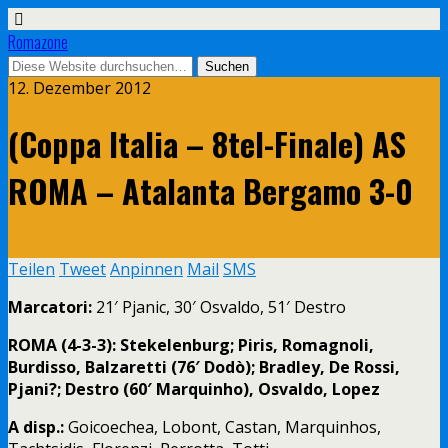
Romazone
12. Dezember 2012
(Coppa Italia – 8tel-Finale) AS
ROMA – Atalanta Bergamo 3-0
Teilen
Tweet
Anpinnen
Mail
SMS
Marcatori:
21′ Pjanic, 30′ Osvaldo, 51′ Destro
ROMA
(4-3-3): Stekelenburg; Piris, Romagnoli,
Burdisso, Balzaretti (76′ Dodò); Bradley, De Rossi,
Pjani?; Destro (60′ Marquinho), Osvaldo, Lopez
A disp.:
Goicoechea, Lobont, Castan, Marquinhos,