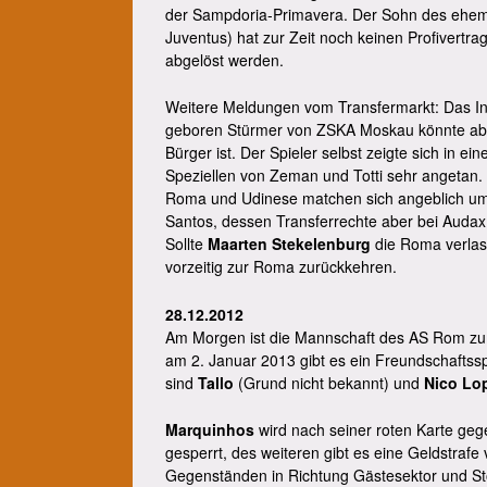
der Sampdoria-Primavera. Der Sohn des ehema
Juventus) hat zur Zeit noch keinen Profivertr
abgelöst werden.
Weitere Meldungen vom Transfermarkt: Das I
geboren Stürmer von ZSKA Moskau könnte aber
Bürger ist. Der Spieler selbst zeigte sich in e
Speziellen von Zeman und Totti sehr angetan.
Roma und Udinese matchen sich angeblich um 
Santos, dessen Transferrechte aber bei Audax 
Sollte
Maarten Stekelenburg
die Roma verla
vorzeitig zur Roma zurückkehren.
28.12.2012
Am Morgen ist die Mannschaft des AS Rom zum 
am 2. Januar 2013 gibt es ein Freundschaftssp
sind
Tallo
(Grund nicht bekannt) und
Nico Lo
Marquinhos
wird nach seiner roten Karte gege
gesperrt, des weiteren gibt es eine Geldstraf
Gegenständen in Richtung Gästesektor und Stö