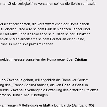
er „Gleichzeitigkeit“ zu verstehen sei, da die Spiele von Lazio
rschaft teilnehmen, die Verantwortlichen der Roma haben
zu erteilen. Nico wird seinem Club den ganzen Jänner über
er bis Mitte Februar abwesend sein. Nach seiner Rückkehr
spielen: Man arbeitet mit seinem Berater an einer Leihe,
Linksfuss mehr Spielpraxis zu geben.
meldet Interesse vonseiten der Roma gegenüber
Cristian
ino Zavanella
gehört, will angeblich die Roma vor Gericht
rung des „Franco Sensi“-Stadions, die von
Rosella Sensi
in
 wurde.
Zavanella
verlangt die Bezahlung des erstellten Projektes,
mme soll rund 1 Mio. € betragen.
am jungen Mittelfeldspieler
Mattia Lombardo
(Jahrgang ’95)