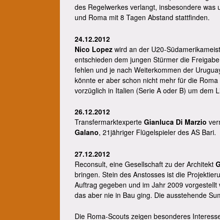
des Regelwerkes verlangt, insbesondere was unt
und Roma mit 8 Tagen Abstand stattfinden.
24.12.2012
Nico Lopez
wird an der U20-Südamerikameiste
entschieden dem jungen Stürmer die Freigabe 
fehlen und je nach Weiterkommen der Uruguay
könnte er aber schon nicht mehr für die Roma 
vorzüglich in Italien (Serie A oder B) um dem 
26.12.2012
Transfermarktexperte
Gianluca Di Marzio
ver
Galano
, 21jähriger Flügelspieler des AS Bari.
27.12.2012
Reconsult, eine Gesellschaft zu der Architekt
G
bringen. Stein des Anstosses ist die Projektie
Auftrag gegeben und im Jahr 2009 vorgestellt
das aber nie in Bau ging. Die ausstehende Su
Die Roma-Scouts zeigen besonderes Interesse 