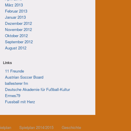
März 2013
Februar 2013
Januar 2013
Dezember 2012
November 2012
Oktober 2012
September 2012
August 2012
Links
11 Freunde
Austrian Soccer Board
ballesterer fm
Deutsche Akademie für Fußball-Kultur
Ermes79
Fussball mit Herz
ielplan
Spielplan 2014/2015
Geschichte