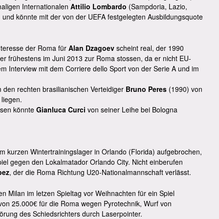
ligen Internationalen
Attilio Lombardo
(Sampdoria, Lazio,
ag und könnte mit der von der UEFA festgelegten Ausbildungsquote
nteresse der Roma für
Alan Dzagoev
scheint real, der 1990
 frühestens im Juni 2013 zur Roma stossen, da er nicht EU-
inem Interview mit dem Corriere dello Sport von der Serie A und im
den rechten brasilianischen Verteidiger
Bruno Peres
(1990) von
liegen.
ssen könnte
Gianluca Curci
von seiner Leihe bei Bologna
kurzen Wintertrainingslager in Orlando (Florida) aufgebrochen,
iel gegen den Lokalmatador Orlando City. Nicht einberufen
pez
, der die Roma Richtung U20-Nationalmannschaft verlässt.
n Milan im letzen Spieltag vor Weihnachten für ein Spiel
e von 25.000€ für die Roma wegen Pyrotechnik, Wurf von
rung des Schiedsrichters durch Laserpointer.