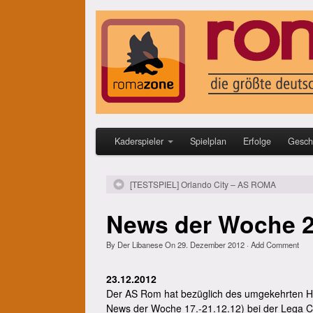
Kaderspieler
Spielplan
Erfolge
Gesch
[TESTSPIEL] Orlando City – AS ROMA
News der Woche 2
By
Der Libanese
On
29. Dezember 2012
·
Add Comment
23.12.2012
Der AS Rom hat bezüglich des umgekehrten Heim
News der Woche 17.-21.12.12) bei der Lega C