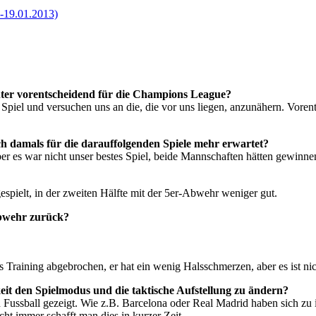
-19.01.2013)
Inter vorentscheidend für die Champions League?
Spiel und versuchen uns an die, die vor uns liegen, anzunähern. Vorent
ich damals für die darauffolgenden Spiele mehr erwartet?
aber es war nicht unser bestes Spiel, beide Mannschaften hätten gewinn
espielt, in der zweiten Hälfte mit der 5er-Abwehr weniger gut.
Abwehr zurück?
as Training abgebrochen, er hat ein wenig Halsschmerzen, aber es ist n
eit den Spielmodus und die taktische Aufstellung zu ändern?
ussball gezeigt. Wie z.B. Barcelona oder Real Madrid haben sich zu i
ht immer schafft man dies in kurzer Zeit.