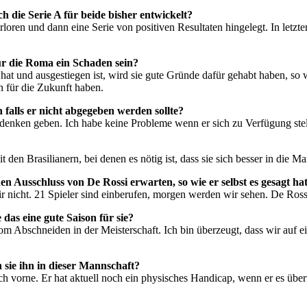
h die Serie A für beide bisher entwickelt?
rloren und dann eine Serie von positiven Resultaten hingelegt. In letzt
ür die Roma ein Schaden sein?
at und ausgestiegen ist, wird sie gute Gründe dafür gehabt haben, so w
n für die Zukunft haben.
falls er nicht abgegeben werden sollte?
 denken geben. Ich habe keine Probleme wenn er sich zu Verfügung stel
it den Brasilianern, bei denen es nötig ist, dass sie sich besser in die M
en Ausschluss von De Rossi erwarten, so wie er selbst es gesagt ha
dir nicht. 21 Spieler sind einberufen, morgen werden wir sehen. De Rossi
das eine gute Saison für sie?
om Abschneiden in der Meisterschaft. Ich bin überzeugt, dass wir auf 
sie ihn in dieser Mannschaft?
nach vorne. Er hat aktuell noch ein physisches Handicap, wenn er es überw