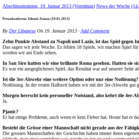
Abschlusstraining, 19. Januar 2013 (Vormittag)
News der Woche (14.
Pressekonferenz Zdenek Zeman (19.01.2013)
By
Der Libanese
On
19. Januar 2013
·
Add Comment
Zehn Punkte Abstand zu Napoli und Lazio, ist das Spiel gegen 
Das sagen wir jede Woche. Es fehlen 18 Spiele, wir machen Spiel für 
werden wir am Ende sehen.
In San Siro hatten wir eine brillante Roma gesehen. Hatten sie s
Es war ein ausgeglichenes Spiel, das Resultat war auf unserer Seite 
Ist die 3er-Abwehr eine weitere Option oder nur eine Notlösung?
Notlösung. In der ersten Halbzeit haben wir mit der 3er-Abwehr gut g
Morgen herrscht kein personeller Notstand, also kehrt die 4er-
Ja.
Pjanic?
Er hat einige Probleme, auch wenn er kein Fieber hat. Heute hat er d
Besteht die Grösse einer Mannschaft nicht gerade aus der Fähigk
Die grossen Mannschaften der Geschichte haben immer ihren eigenen F
taktisch, man muss verstehen was gerade zu tun ist und warum und nic