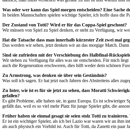
Was oder wer kann das Spiel morgen entscheiden? Eine Sache des
In beiden Mannschaften spielen wichtige Spieler, ich hoffe dass die Pa
Der Zustand von Totti? Wird er für das Coppa-Spiel geschont?
Wir müssen von Spiel zu Spiel denken, er steht zu Verfügung, wir we
Hat die Tatsache dass man innerhalb kürzester Zeit zwei mal gege
Das werden wir sehen, jetzt denken wir an das morgige Match. Dann
Sind sie zufrieden mit der Verschiebung des Halbfinal-Rückspiels
Wir stehen zu Verfügung für alles was sie entscheiden. Für mich liegt
auch die Regeneration erschweren, dies hilft weder dem schönen Fuss
Zu Armstrong, was denken sie über sein Geständnis?
Was soll ich sagen. Er hat jetzt nach Jahren des Abstreitens alles zuge
Zu Inter, wie ist es für sie jetzt zu sehen, dass Moratti Schwieri
gefallen?
Es gibt Probleme, alle haben sie, in ganz Europa. Es ist schwieriger
gefällt das, weil es so viel mehr Platz für junge Spieler gibt, die ans
Früher haben sie einmal gesagt sie seien stolz Totti zu trainieren
Er ist ein wichtiger Spieler, als ich bei Lazio war waren wir an ihm 
als auch physisch ein Vorbild ist. Auch für Totti, da Zanetti ein paar Jah