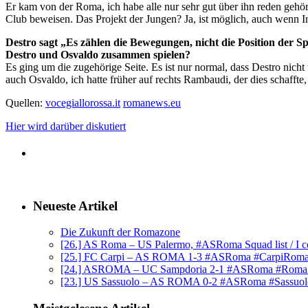
Er kam von der Roma, ich habe alle nur sehr gut über ihn reden gehör
Club beweisen. Das Projekt der Jungen? Ja, ist möglich, auch wenn In
Destro sagt „Es zählen die Bewegungen, nicht die Position der S
Destro und Osvaldo zusammen spielen?
Es ging um die zugehörige Seite. Es ist nur normal, dass Destro nic
auch Osvaldo, ich hatte früher auf rechts Rambaudi, der dies schaffte,
Quellen:
vocegiallorossa.it
romanews.eu
Hier wird darüber diskutiert
Neueste Artikel
Die Zukunft der Romazone
[26.] AS Roma – US Palermo, #ASRoma Squad list / I c
[25.] FC Carpi – AS ROMA 1-3 #ASRoma #CarpiRom
[24.] ASROMA – UC Sampdoria 2-1 #ASRoma #Rom
[23.] US Sassuolo – AS ROMA 0-2 #ASRoma #Sassuo