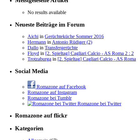
Meistgelesene Artikel
No results available
Neueste Beiträge im Forum
Aichi
in
Gerüchteküche Sommer 2016
Hermann
in
Antonio Rüdiger (2)
Dallo
in
Transfergerüchte
Floyd
in
[2. Spieltag] Cagliari Calcio - AS Roma 2 : 2
Trotzaburga
in
[2. Spieltag] Cagliari Calcio - AS Roma
Social Media
Romazone auf Facebook
Romazone auf Instagram
Romazone bei Tumblr
Romazone bei Twitter
Romazone auf
flick
r
Kategorien