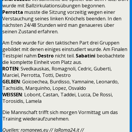
wurde mit Ballzirkulationsübungen begonnen.
Perrotta
musste die Sitzung vorzeitig wegen einer
Verstauchung seines linken Knöchels beenden. In den
nächsten 24/48 Stunden wird man genaueres über
seinen Zustand erfahren.
Am Ende wurde für den taktischen Part drei Gruppen
gebildet mit denen einiges einstudiert wurde. Am Finalen
Testspiel nahm
Destro
nicht teil.
Sabatini
beobachtete
die komplette Einheit vom Platz aus.
ROTEN
: Svedkauskas, Romagnoli, Cedric, Guberti,
Marciel, Perrotta, Totti, Destro
GELBEN
: Goicoechea, Burdisso, Yamnaine, Leonardo,
Tachsidis, Marquinho, Lopez, Osvaldo
WEISSEN
: Lobont, Castan, Taddei, Lucca, De Rossi,
Torosidis, Lamela
Die Mannschaft trifft sich morgen Vormittag um das
Training wiederaufzunehmen.
Quellen: romanews.eu // laRoma24.it //