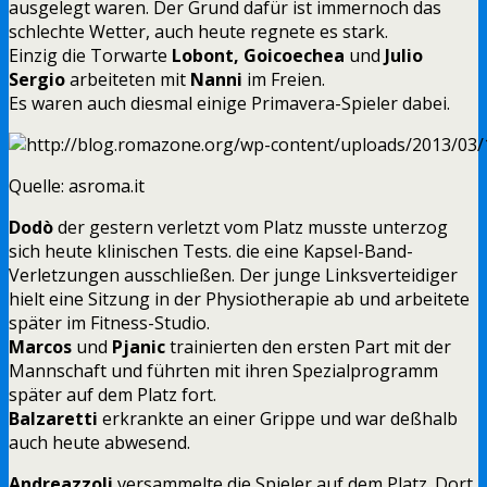
ausgelegt waren. Der Grund dafür ist immernoch das
schlechte Wetter, auch heute regnete es stark.
Einzig die Torwarte
Lobont, Goicoechea
und
Julio
Sergio
arbeiteten mit
Nanni
im Freien.
Es waren auch diesmal einige Primavera-Spieler dabei.
Quelle: asroma.it
Dodò
der gestern verletzt vom Platz musste unterzog
sich heute klinischen Tests. die eine Kapsel-Band-
Verletzungen ausschließen. Der junge Linksverteidiger
hielt eine Sitzung in der Physiotherapie ab und arbeitete
später im Fitness-Studio.
Marcos
und
Pjanic
trainierten den ersten Part mit der
Mannschaft und führten mit ihren Spezialprogramm
später auf dem Platz fort.
Balzaretti
erkrankte an einer Grippe und war deßhalb
auch heute abwesend.
Andreazzoli
versammelte die Spieler auf dem Platz. Dort