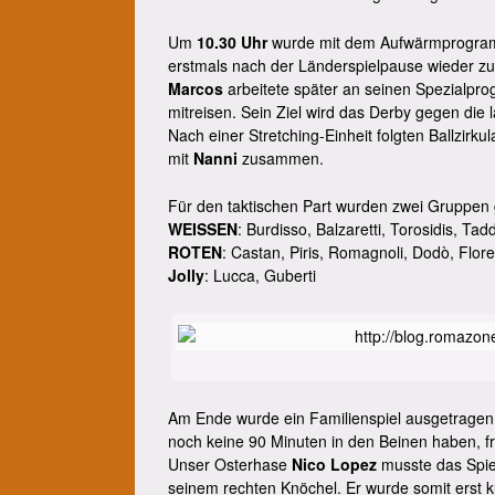
Um
10.30 Uhr
wurde mit dem Aufwärmprogramm
erstmals nach der Länderspielpause wieder zu
Marcos
arbeitete später an seinen Spezialpro
mitreisen. Sein Ziel wird das Derby gegen die 
Nach einer Stretching-Einheit folgten Ballzirku
mit
Nanni
zusammen.
Für den taktischen Part wurden zwei Gruppen 
WEISSEN
: Burdisso, Balzaretti, Torosidis, Ta
ROTEN
: Castan, Piris, Romagnoli, Dodò, Flore
Jolly
: Lucca, Guberti
Am Ende wurde ein Familienspiel ausgetrage
noch keine 90 Minuten in den Beinen haben, fr
Unser Osterhase
Nico Lopez
musste das Spie
seinem rechten Knöchel. Er wurde somit erst k