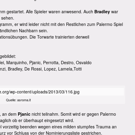
 gestartet. Alle Spieler waren anwesend. Auch
Bradley
war
 sehen.
gramm, er wird leider nicht mit den Restlichen zum Palermo Spiel
ländlichen Nachbarn sein.
lationsübungen. Die Torwarte trainierten derweil
gebildet:
ddei, Marquinho, Pjanic, Perrotta, Destro, Osvaldo
nzi, Bradley, De Rossi, Lopez, Lamela,Totti
Quelle: asroma.it
n, an dem
Pjanic
nicht teilnahm. Somit wird er gegen Palermo
aglich ob er überhaupt eingesetzt wird.
l vorzeitig beenden wegen eines milden stumpfes Trauma an
urz vor Schluss von der Nominierungsliste gestrichen.