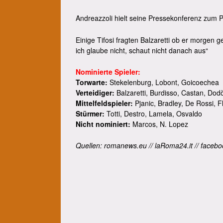
Andreazzoli hielt seine Pressekonferenz zum
Einige Tifosi fragten Balzaretti ob er morgen 
ich glaube nicht, schaut nicht danach aus“
Nominierte Spieler:
Torwarte:
Stekelenburg, Lobont, Goicoechea
Verteidiger:
Balzaretti, Burdisso, Castan, Dodò
Mittelfeldspieler:
Pjanic, Bradley, De Rossi, F
Stürmer:
Totti, Destro, Lamela, Osvaldo
Nicht nominiert:
Marcos, N. Lopez
Quellen: romanews.eu // laRoma24.it // faceboo