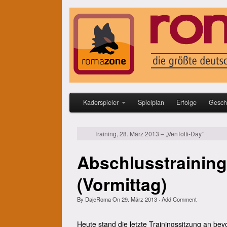
Kaderspieler
Spielplan
Erfolge
Gesch
Training, 28. März 2013 – „VenTotti-Day“
Abschlusstraining
(Vormittag)
By
DajeRoma
On
29. März 2013
·
Add Comment
Heute stand die letzte Trainingssitzung an bevo