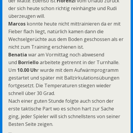
der Matte. Ebenso ist
Florenzi
vom Urlaub zurück
der sich heute schon richtig reinhängte und Rudi
überzeugen will.
Marcos
konnte heute nicht mittrainieren da er mit
Fieber flach liegt, natürlich kamen dann die
Wechselgerüchte aus dem Boden geschossen als er
nicht zum Training erschienen ist.
Benatia
war am Vormittag noch abwesend
und
Borriello
arbeitete getrennt in der Turnhalle.
Um
10.00 Uh
r wurde mit dem Aufwärmprogramm
gestartet und später mit Ballzirkulationsübungen
fortgesetzt. Die Temperaturen stiegen wieder
schnell über 30 Grad.
Nach einer guten Stunde folgte auch schon der
erste taktische Part wo es schon hart zur Sache
ging, jeder Spieler will sich schnellstens von seiner
Besten Seite zeigen.