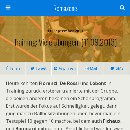
Romazone
11. September 2013
Training: Viele Übungen! (11.09.2013)
Teilen
Tweet
Anpinnen
Mail
SMS
Heute kehrten
Florenzi
,
De Rossi
und
Lobont
in
Training zurück, ersterer trainierte mit der Gruppe,
die beiden anderen bekamen ein Schonprogramm.
Erst wurde der Fokus auf Schnelligkeit gelegt, dann
ging man zu Ballbesitzübungen über, bevor man ein
Testspiel 10 gegen 10 machte, bei dem auch
Fichaux
und
Bompard
mitmachten. Anschließend wurden zwei