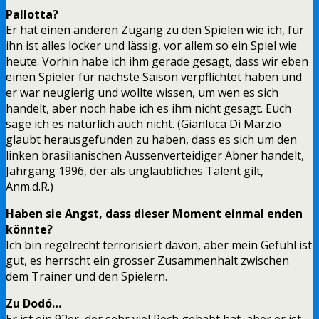
Pallotta?
Er hat einen anderen Zugang zu den Spielen wie ich, für
ihn ist alles locker und lässig, vor allem so ein Spiel wie
heute. Vorhin habe ich ihm gerade gesagt, dass wir eben
einen Spieler für nächste Saison verpflichtet haben und
er war neugierig und wollte wissen, um wen es sich
handelt, aber noch habe ich es ihm nicht gesagt. Euch
sage ich es natürlich auch nicht. (Gianluca Di Marzio
glaubt herausgefunden zu haben, dass es sich um den
linken brasilianischen Aussenverteidiger Abner handelt,
Jahrgang 1996, der als unglaubliches Talent gilt,
Anm.d.R.)
Haben sie Angst, dass dieser Moment einmal enden
könnte?
Ich bin regelrecht terrorisiert davon, aber mein Gefühl ist
gut, es herrscht ein grosser Zusammenhalt zwischen
dem Trainer und den Spielern.
Zu Dodó…
Er ist ein 92er, der sehr viel Pech gehabt hat, aber er ist