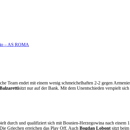
alcio – AS ROMA
ienische Team endet mit einem wenig schmeichelhaften 2-2 gegen Armenie
Balzaretti
sitzt nur auf der Bank. Mit dem Unentschieden verspielt sic
pielt durch und qualifiziert sich mit Bosnien-Herzegowina nach einem 1
 Die Griechen erreichen das Play Off. Auch
Bogdan Lobont
sitzt bei