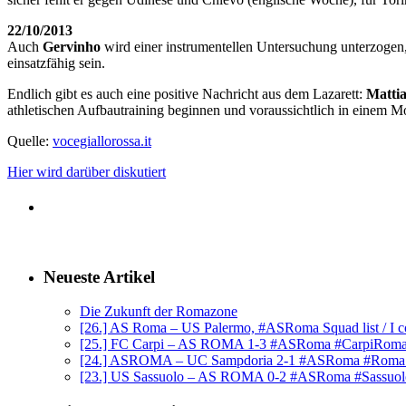
22/10/2013
Auch
Gervinho
wird einer instrumentellen Untersuchung unterzogen,
einsatzfähig sein.
Endlich gibt es auch eine positive Nachricht aus dem Lazarett:
Mattia
athletischen Aufbautraining beginnen und voraussichtlich in einem Mo
Quelle:
vocegiallorossa.it
Hier wird darüber diskutiert
Neueste Artikel
Die Zukunft der Romazone
[26.] AS Roma – US Palermo, #ASRoma Squad list / I c
[25.] FC Carpi – AS ROMA 1-3 #ASRoma #CarpiRom
[24.] ASROMA – UC Sampdoria 2-1 #ASRoma #Rom
[23.] US Sassuolo – AS ROMA 0-2 #ASRoma #Sassuo