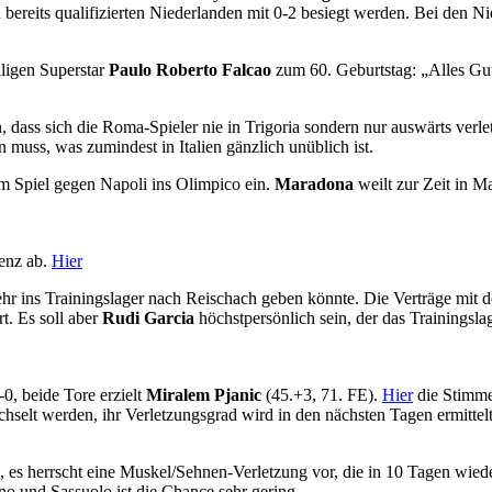
bereits qualifizierten Niederlanden mit 0-2 besiegt werden. Bei den 
aligen Superstar
Paulo Roberto Falcao
zum 60. Geburtstag: „Alles Gu
 dass sich die Roma-Spieler nie in Trigoria sondern nur auswärts verle
n muss, was zumindest in Italien gänzlich unüblich ist.
m Spiel gegen Napoli ins Olimpico ein.
Maradona
weilt zur Zeit in M
renz ab.
Hier
hr ins Trainingslager nach Reischach geben könnte. Die Verträge mit 
t. Es soll aber
Rudi Garcia
höchstpersönlich sein, der das Trainingsla
, beide Tore erzielt
Miralem Pjanic
(45.+3, 71. FE).
Hier
die Stimmen
selt werden, ihr Verletzungsgrad wird in den nächsten Tagen ermittelt
 es herrscht eine Muskel/Sehnen-Verletzung vor, die in 10 Tagen wied
no und Sassuolo ist die Chance sehr gering.