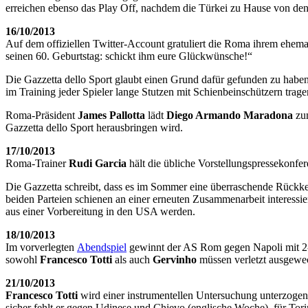
erreichen ebenso das Play Off, nachdem die Türkei zu Hause von den 
16/10/2013
Auf dem offiziellen Twitter-Account gratuliert die Roma ihrem ehem
seinen 60. Geburtstag: schickt ihm eure Glückwünsche!“
Die Gazzetta dello Sport glaubt einen Grund dafür gefunden zu haben,
im Training jeder Spieler lange Stutzen mit Schienbeinschützern trage
Roma-Präsident
James Pallotta
lädt
Diego Armando Maradona
zu
Gazzetta dello Sport herausbringen wird.
17/10/2013
Roma-Trainer
Rudi Garcia
hält die übliche Vorstellungspressekonfe
Die Gazzetta schreibt, dass es im Sommer eine überraschende Rückke
beiden Parteien schienen an einer erneuten Zusammenarbeit interessier
aus einer Vorbereitung in den USA werden.
18/10/2013
Im vorverlegten
Abendspiel
gewinnt der AS Rom gegen Napoli mit 2-0
sowohl
Francesco Totti
als auch
Gervinho
müssen verletzt ausgewech
21/10/2013
Francesco Totti
wird einer instrumentellen Untersuchung unterzogen,
sicher fehlt er gegen Udinese und Chievo (englische Woche), für Tori