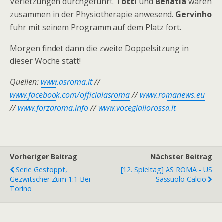
Verletzungen durchgeführt.
Totti
und
Benatia
waren
zusammen in der Physiotherapie anwesend.
Gervinho
fuhr mit seinem Programm auf dem Platz fort.
Morgen findet dann die zweite Doppelsitzung in
dieser Woche statt!
Quellen:
www.asroma.it
//
www.facebook.com/officialasroma
//
www.romanews.eu
//
www.forzaroma.info
//
www.vocegiallorossa.it
Vorheriger Beitrag
Nächster Beitrag
Serie Gestoppt,
[12. Spieltag] AS ROMA - US
Gezwitscher Zum 1:1 Bei
Sassuolo Calcio
Torino