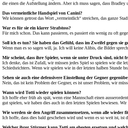
die einen die Aufstellung ändern. Aber ich muss sagen, dass Bradley u
Das vermeintliche Handspiel von Canini?
Wir können getrost das Wort „vermeintlich“ streichen, das ganze Sta
War es für sie ein klarer Strafstoss?
Für mich schon. Das kann passieren, es passiert ein wenig zu oft geg
Soll ich es tun? Sie haben das Gefühl, dass im Zweifel gegen sie g
Wenn man es so sagen will, ja. Ich will keine Alibis, die Bilder sprec
Mir scheint, dass ihre Spieler, wenn sie unter Druck sind, nicht
Ich denke, das ist Zufall, wir müssen jedes Spiel so spielen wie die
Schiedsrichters. Wenn wir spielen wie in der letzten halben Stunde bra
Sehen sie auch eine defensivere Einstellung der Gegner gegenübe
Nein, das ist kein Problem der Gegner, es ist unser Problem, wir müsse
Wann wird Totti wieder spielen können?
Ich hoffe eher früh als spät, wenn eine Mannschaft einen ausserordent
gut spielen, wir haben dies auch in den letzten Spielen bewiesen. Wir 
Wie werden sie den Angriff zusammensetzen, wenn alle wieder fi
Ich hoffe, dass dies bald geschehen wird und wenn es so weit ist, ist 
Welcher ihrer Stürmer kann Totti am ehesten ersetzen und welch