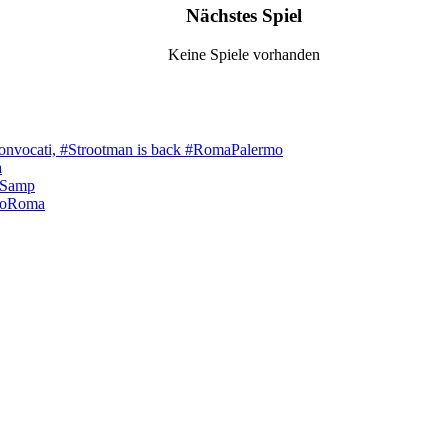
Nächstes Spiel
Keine Spiele vorhanden
onvocati, #Strootman is back #RomaPalermo
a
aSamp
loRoma