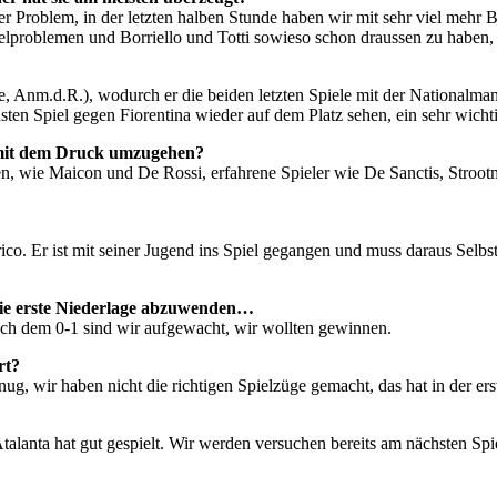
ser Problem, in der letzten halben Stunde haben wir mit sehr viel mehr
lproblemen und Borriello und Totti sowieso schon draussen zu haben, al
 Anm.d.R.), wodurch er die beiden letzten Spiele mit der Nationalmann
sten Spiel gegen Fiorentina wieder auf dem Platz sehen, ein sehr wichti
, mit dem Druck umzugehen?
ben, wie Maicon und De Rossi, erfahrene Spieler wie De Sanctis, Stroot
rico. Er ist mit seiner Jugend ins Spiel gegangen und muss daraus Selbs
 die erste Niederlage abzuwenden…
ch dem 0-1 sind wir aufgewacht, wir wollten gewinnen.
rt?
genug, wir haben nicht die richtigen Spielzüge gemacht, das hat in der e
Atalanta hat gut gespielt. Wir werden versuchen bereits am nächsten S