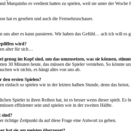
nd Marquinho es verdient hatten zu spielen, weil sie unter der Woche ha
dion hat es gesehen und auch die Fernsehzuschauer.
en uns aber es kann passieren. Wir haben das Gefühl… ach ich will es 
epfiffen wird?
hen aber für sich…
 frei genug im Kopf sind, um das umzusetzen, was sie können, stimm
 letzten 30 Minuten heute, das müssen die Spieler verstehen. So könnte
uchen wir nichts, es hängt alles von uns ab.
r den ersten Spielen?
n einfach so spielen wie in der letzten halben Stunde, denn das heisst, 
lichen Spieler in ihren Reihen hat, ist es besser wenn dieser spielt. 
müssen effizienter sein und spielen wie in der zweiten Hälfte.
t sind?
der richtige Zeitpunkt da auf diese Frage eine Antwort zu geben.
er hat sie am meisten überzeugt?