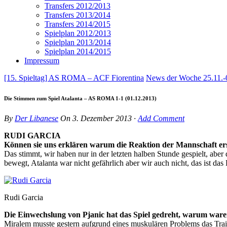
Transfers 2012/2013
Transfers 2013/2014
Transfers 2014/2015
Spielplan 2012/2013
Spielplan 2013/2014
Spielplan 2014/2015
Impressum
[15. Spieltag] AS ROMA – ACF Fiorentina
News der Woche 25.11.-
Die Stimmen zum Spiel Atalanta – AS ROMA 1-1 (01.12.2013)
By
Der Libanese
On
3. Dezember 2013
·
Add Comment
RUDI GARCIA
Können sie uns erklären warum die Reaktion der Mannschaft e
Das stimmt, wir haben nur in der letzten halben Stunde gespielt, abe
bewegt, Atalanta war nicht gefährlich aber wir auch nicht, das ist das
Rudi Garcia
Die Einwechslung von Pjanic hat das Spiel gedreht, warum waren
Miralem musste gestern aufgrund eines muskulären Problems das Trainin