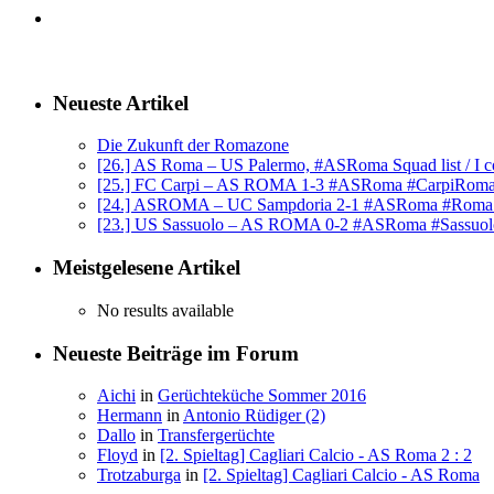
Neueste Artikel
Die Zukunft der Romazone
[26.] AS Roma – US Palermo, #ASRoma Squad list / I c
[25.] FC Carpi – AS ROMA 1-3 #ASRoma #CarpiRom
[24.] ASROMA – UC Sampdoria 2-1 #ASRoma #Rom
[23.] US Sassuolo – AS ROMA 0-2 #ASRoma #Sassuo
Meistgelesene Artikel
No results available
Neueste Beiträge im Forum
Aichi
in
Gerüchteküche Sommer 2016
Hermann
in
Antonio Rüdiger (2)
Dallo
in
Transfergerüchte
Floyd
in
[2. Spieltag] Cagliari Calcio - AS Roma 2 : 2
Trotzaburga
in
[2. Spieltag] Cagliari Calcio - AS Roma