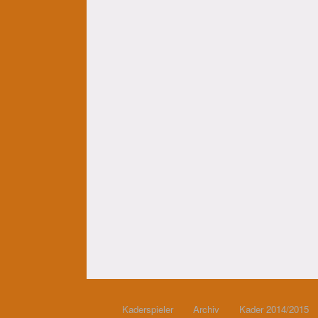
Kaderspieler
Archiv
Kader 2014/2015