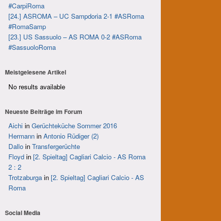
#CarpiRoma
[24.] ASROMA – UC Sampdoria 2-1 #ASRoma
#RomaSamp
[23.] US Sassuolo – AS ROMA 0-2 #ASRoma
#SassuoloRoma
Meistgelesene Artikel
No results available
Neueste Beiträge im Forum
Aichi
in
Gerüchteküche Sommer 2016
Hermann
in
Antonio Rüdiger (2)
Dallo
in
Transfergerüchte
Floyd
in
[2. Spieltag] Cagliari Calcio - AS Roma
2 : 2
Trotzaburga
in
[2. Spieltag] Cagliari Calcio - AS
Roma
Social Media