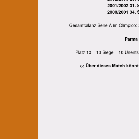
2001/2002 31. 
2000/2001 34. 
Gesamtbilanz Serie A im Olimpico: 
Parma 
Platz 10 – 13 Siege – 10 Unent
<< Über dieses Match könnt