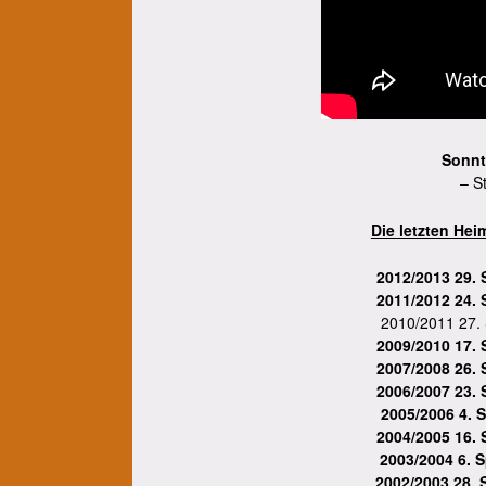
Sonnt
– S
Die letzten He
2012/2013 29. 
2011/2012 24. 
2010/2011 27.
2009/2010 17. 
2007/2008 26. 
2006/2007 23. 
2005/2006 4. 
2004/2005 16. 
2003/2004 6. 
2002/2003 28. 