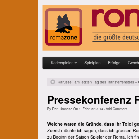
Kaderspieler
Spielplan
Erfolge
Gesch
Karussell am letzten Tag des Transferfensters 
Pressekonferenz R
By
Der Libanese
On
1. Februar 2014
·
Add Comment
Welche waren die Gründe, dass ihr Toloi g
Zuerst möchte ich sagen, dass ich grossen Re
zu Beginn der Saison Spieler der Roma. Ich fin