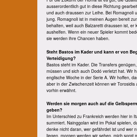
ausserordentlich gut in diese Richtung gearbeit
und auch draussen zur Leihe. Bei Romagnoli un
jung. Romagnoli ist in meinen Augen bereit zu
behalten, weil auch Balzaretti draussen ist, er
aushelfen. Wenn ein neuer Spieler kommt bedeu
sie werden ihre Chancen haben.
Steht Bastos im Kader und kann er von Beg
Verteidigung?
Bastos steht im Kader. Die Transfers genügen, 
müssen und sich auch Dodó verletzt hat. Wir h
englische Woche in der Serie A. Wir hoffen, 
aber in der Zwischenzeit können wir Torosidis
vorhin erwähnt.
Werden sie morgen auch auf die Gelbsperr
geben?
Im Unterschied zu Frankreich werden hier in It
summiert. Nainggolan wird im Pokal spielen, das 
denke nicht daran, wer gefährdet ist und wer n
liegen, morgen werden wir sehen, mich sorgt m