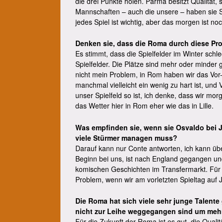
die drei Punkte holen. Parma besitzt Qualität, 
Mannschaften – auch die unsere – haben sie 
jedes Spiel ist wichtig, aber das morgen ist n
Denken sie, dass die Roma durch diese Pro
Es stimmt, dass die Spielfelder im Winter schle
Spielfelder. Die Plätze sind mehr oder minder 
nicht mein Problem, in Rom haben wir das Vor- u
manchmal vielleicht ein wenig zu hart ist, und Vo
unser Spielfeld so ist, ich denke, dass wir mo
das Wetter hier in Rom eher wie das in Lille.
Was empfinden sie, wenn sie Osvaldo bei J
viele Stürmer managen muss?
Darauf kann nur Conte antworten, ich kann über
Beginn bei uns, ist nach England gegangen und j
komischen Geschichten im Transfermarkt. Für un
Problem, wenn wir am vorletzten Spieltag auf Ju
Die Roma hat sich viele sehr junge Talente
nicht zur Leihe weggegangen sind um meh
Für die Zukunft der Roma ist es gut, die Qual