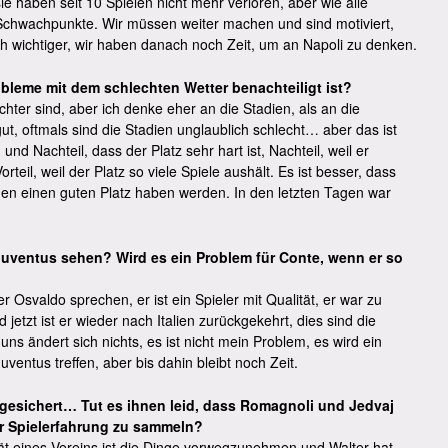
sie haben seit 10 Spielen nicht mehr verloren, aber wie alle
Schwachpunkte. Wir müssen weiter machen und sind motiviert,
och wichtiger, wir haben danach noch Zeit, um an Napoli zu denken.
bleme mit dem schlechten Wetter benachteiligt ist?
chter sind, aber ich denke eher an die Stadien, als an die
gut, oftmals sind die Stadien unglaublich schlecht… aber das ist
nd Nachteil, dass der Platz sehr hart ist, Nachteil, weil er
rteil, weil der Platz so viele Spiele aushält. Es ist besser, dass
rgen einen guten Platz haben werden. In den letzten Tagen war
uventus sehen? Wird es ein Problem für Conte, wenn er so
 Osvaldo sprechen, er ist ein Spieler mit Qualität, er war zu
etzt ist er wieder nach Italien zurückgekehrt, dies sind die
s ändert sich nichts, es ist nicht mein Problem, es wird ein
ventus treffen, aber bis dahin bleibt noch Zeit.
 gesichert… Tut es ihnen leid, dass Romagnoli und Jedvaj
r Spielerfahrung zu sammeln?
ität eines Vereins ist die Dinge vorwegzunehmen und Walter hat