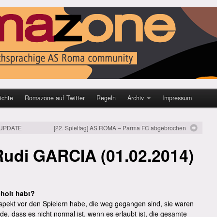
ichte
Romazone auf Twitter
Regeln
Archiv
Impressum
– UPDATE
[22. Spieltag] AS ROMA – Parma FC abgebrochen
udi GARCIA (01.02.2014)
eholt habt?
spekt vor den Spielern habe, die weg gegangen sind, sie waren
de, dass es nicht normal ist, wenn es erlaubt ist, die gesamte