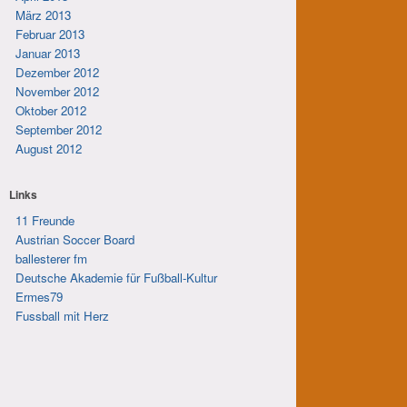
März 2013
Februar 2013
Januar 2013
Dezember 2012
November 2012
Oktober 2012
September 2012
August 2012
Links
11 Freunde
Austrian Soccer Board
ballesterer fm
Deutsche Akademie für Fußball-Kultur
Ermes79
Fussball mit Herz