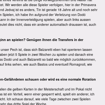
et. Wir werden alle diese Spieler verfolgen, hier in der Primavera
d Jedvaj ist es anders, Tin ist gerade 18 Jahre alt und noch sehr
m Spielen, ich habe ihn aufgrund der Verletzung von Dodó
 kann in der Innenverteidigung spielen, aber auch links aussen
tet dies nicht, dass ein anderer automatisch draussen ist, auch
inn an spielen? Genügen ihnen die Transfers in der
unser Pech ist, dass sich Balzaretti eben hat operieren lassen
aben jetzt 5 Spiele in zwei Wochen zu spielen und danach eine
dass Dodó und auch Balzaretti so bald wie möglich zurückkommen,
 auf links sehen, wie auch Bastos und eventuell Romagnoli, wie
en-Gefährdeten schauen oder wird es eine normale Rotation
alien die gelben Karten in der Meisterschaft und im Pokal nicht
ist ein Vorteil, wenn einer gesperrt wird, spielt ein anderer, ich
icht. Ich schaue darauf, wie viele Tage zwischen zwei Spielen
ehr das dritte Spiel der Woche.