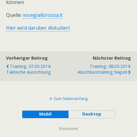
können.
Quelle:
vocegiallorossa.it
Hier wird darüber diskutiert
Vorheriger Beitrag
Nächster Beitrag
Training, 07.03.2014:
Training, 08.03.2014:
Taktische Ausrichtung
Abschlusstraining Napoli
Zum Seitenanfang
Mobil
Desktop
Romazone