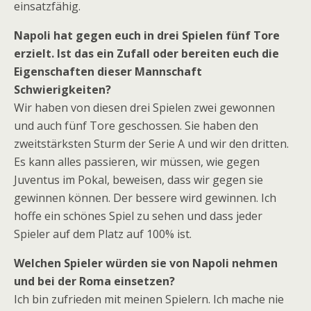
einsatzfähig.
Napoli hat gegen euch in drei Spielen fünf Tore
erzielt. Ist das ein Zufall oder bereiten euch die
Eigenschaften dieser Mannschaft
Schwierigkeiten?
Wir haben von diesen drei Spielen zwei gewonnen
und auch fünf Tore geschossen. Sie haben den
zweitstärksten Sturm der Serie A und wir den dritten.
Es kann alles passieren, wir müssen, wie gegen
Juventus im Pokal, beweisen, dass wir gegen sie
gewinnen können. Der bessere wird gewinnen. Ich
hoffe ein schönes Spiel zu sehen und dass jeder
Spieler auf dem Platz auf 100% ist.
Welchen Spieler würden sie von Napoli nehmen
und bei der Roma einsetzen?
Ich bin zufrieden mit meinen Spielern. Ich mache nie