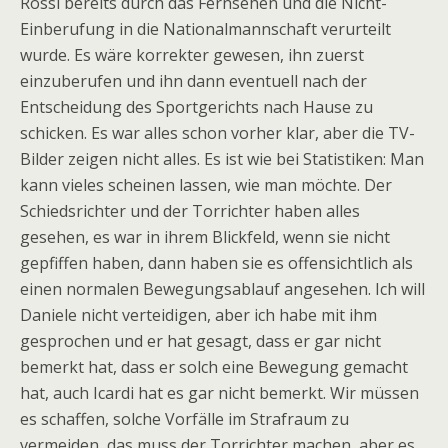
Rossi bereits durch das Fernsehen und die Nicht-
Einberufung in die Nationalmannschaft verurteilt
wurde. Es wäre korrekter gewesen, ihn zuerst
einzuberufen und ihn dann eventuell nach der
Entscheidung des Sportgerichts nach Hause zu
schicken. Es war alles schon vorher klar, aber die TV-
Bilder zeigen nicht alles. Es ist wie bei Statistiken: Man
kann vieles scheinen lassen, wie man möchte. Der
Schiedsrichter und der Torrichter haben alles
gesehen, es war in ihrem Blickfeld, wenn sie nicht
gepfiffen haben, dann haben sie es offensichtlich als
einen normalen Bewegungsablauf angesehen. Ich will
Daniele nicht verteidigen, aber ich habe mit ihm
gesprochen und er hat gesagt, dass er gar nicht
bemerkt hat, dass er solch eine Bewegung gemacht
hat, auch Icardi hat es gar nicht bemerkt. Wir müssen
es schaffen, solche Vorfälle im Strafraum zu
vermeiden, das muss der Torrichter machen, aber es