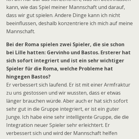
kann, wie das Spiel meiner Mannschaft und darauf,
dass wir gut spielen. Andere Dinge kann ich nicht
beeinflussen, deshalb konzentriere ich mich auf meine
Mannschaft.
Bei der Roma spielen zwei Spieler, die sie schon
bei Lille hatten: Gervinho und Bastos. Ersterer hat
sich sofort integriert und ist ein sehr wichtiger
Spieler für die Roma, welche Probleme hat
hingegen Bastos?
Er verbessert sich laufend. Er ist mit einer Armfraktur
zu uns gestossen und wir wussten, dass er etwas
länger brauchen würde. Aber auch er hat sich sofort
sehr gut in die Gruppe integriert, er ist ein guter
Junge. Ich habe eine sehr intelligente Gruppe, die die
Integration neuer Spieler sehr erleichtert. Er
verbessert sich und wird der Mannschaft helfen