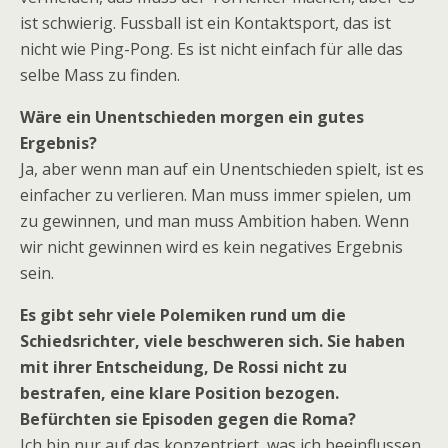
ist schwierig. Fussball ist ein Kontaktsport, das ist
nicht wie Ping-Pong. Es ist nicht einfach für alle das
selbe Mass zu finden.
Wäre ein Unentschieden morgen ein gutes
Ergebnis?
Ja, aber wenn man auf ein Unentschieden spielt, ist es
einfacher zu verlieren. Man muss immer spielen, um
zu gewinnen, und man muss Ambition haben. Wenn
wir nicht gewinnen wird es kein negatives Ergebnis
sein.
Es gibt sehr viele Polemiken rund um die
Schiedsrichter, viele beschweren sich. Sie haben
mit ihrer Entscheidung, De Rossi nicht zu
bestrafen, eine klare Position bezogen.
Befürchten sie Episoden gegen die Roma?
Ich bin nur auf das konzentriert, was ich beeinflussen