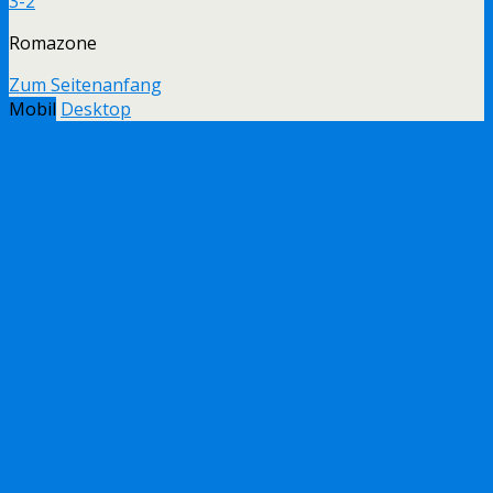
3-2
Romazone
Zum Seitenanfang
Mobil
Desktop