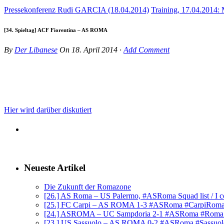
Pressekonferenz Rudi GARCIA (18.04.2014)
Training, 17.04.2014
[34. Spieltag] ACF Fiorentina – AS ROMA
By
Der Libanese
On
18. April 2014
·
Add Comment
Hier wird darüber diskutiert
Neueste Artikel
Die Zukunft der Romazone
[26.] AS Roma – US Palermo, #ASRoma Squad list / I c
[25.] FC Carpi – AS ROMA 1-3 #ASRoma #CarpiRom
[24.] ASROMA – UC Sampdoria 2-1 #ASRoma #Rom
[23.] US Sassuolo – AS ROMA 0-2 #ASRoma #Sassuo