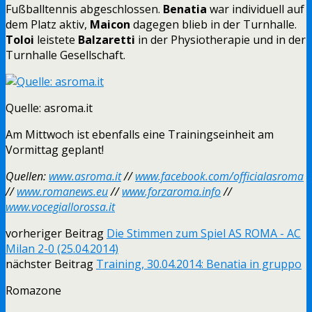
Fußballtennis abgeschlossen.
Benatia
war individuell auf
dem Platz aktiv,
Maicon
dagegen blieb in der Turnhalle.
Toloi
leistete
Balzaretti
in der Physiotherapie und in der
Turnhalle Gesellschaft.
Quelle: asroma.it
Am Mittwoch ist ebenfalls eine Trainingseinheit am
Vormittag geplant!
Quellen:
www.asroma.it
//
www.facebook.com/officialasroma
//
www.romanews.eu
//
www.forzaroma.info
//
www.vocegiallorossa.it
vorheriger Beitrag
Die Stimmen zum Spiel AS ROMA - AC
Milan 2-0 (25.04.2014)
nächster Beitrag
Training, 30.04.2014: Benatia in gruppo
Romazone