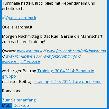
Turnhalle hatten.
Ricci
blieb mit Fieber daheim und
erholte sich.
Quelle: asroma.it
Morgen Nachmittag bittet
Rudi Garcia
die Mannschaft
zum nächsten Training!
Quellen:
www.asroma.it
//
www.facebook.com/officialasroma
//
www.romanews.eu
//
www.forzaroma.info
//
www.vocegiallorossa.it
vorheriger Beitrag
Training, 30.04.2014: Benatia in
gruppo
nächster Beitrag
Training, 02.05.2014: Tore ohne Ende
Romazone
Zum Seitenanfang
Mobil
Desktop