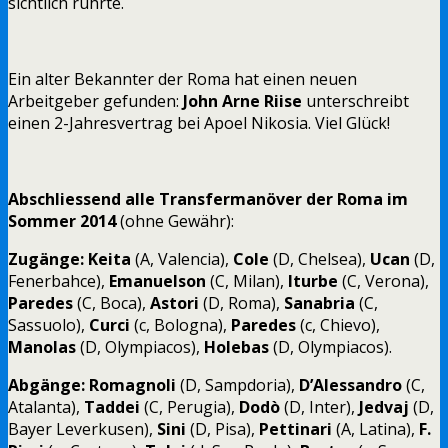
sichtlich rührte.
Ein alter Bekannter der Roma hat einen neuen
Arbeitgeber gefunden:
John Arne Riise
unterschreibt
einen 2-Jahresvertrag bei Apoel Nikosia. Viel Glück!
Abschliessend alle Transfermanöver der Roma im
Sommer 2014
(ohne Gewähr):
Zugänge:
Keita
(A, Valencia),
Cole
(D, Chelsea),
Ucan
(D,
Fenerbahce),
Emanuelson
(C, Milan),
Iturbe
(C, Verona),
Paredes
(C, Boca),
Astori
(D, Roma),
Sanabria
(C,
Sassuolo),
Curci
(c, Bologna),
Paredes
(c, Chievo),
Manolas
(D, Olympiacos),
Holebas
(D, Olympiacos).
Abgänge:
Romagnoli
(D, Sampdoria),
D’Alessandro
(C,
Atalanta),
Taddei
(C, Perugia),
Dodò
(D, Inter),
Jedvaj
(D,
Bayer Leverkusen),
Sini
(D, Pisa),
Pettinari
(A, Latina),
F.