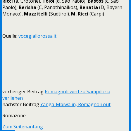
Ricci
(a, Crotone),
Toloi
(d, Sao Paolo),
Bastos
(c, Sao
Paolo),
Berisha
(C, Panathinaikos),
Benatia
(D, Bayern
Monaco),
Mazzitelli
(Südtirol).
M. Ricci
(Carpi)
Quelle:
vocegiallorossa.it
vorheriger Beitrag
Romagnoli wird zu Sampdoria
verliehen
nächster Beitrag
Yanga-Mbiwa in, Romagnoli out
Romazone
Zum Seitenanfang