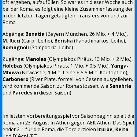
oft ergeben, aufzufüllen. So war es in dieser Woche auch
bei der Roma, es folgt eine kleine Zusammenfassung der
in den letzten Tagen getätigten Transfers von und zur
Roma:
Abgänge:
Benatia
(Bayern München, 26 Mio. + 4 Mio.),
M. Ricci
(Carpi, Leihe),
Berisha
(Panathinaikos, Leihe),
Romagnoli
(Sampdoria, Leihe)
Zugänge:
Manolas
(Olympiakos Piräus, 13 Mio. + 2 Mio.),
Holebas
(Olympiakos Piräus, 1 Mio. + 0.5 Mio.),
Yanga-
Mbiwa
(Newcastle, 1 Mio. Leihe + 5,5 Mio. Kaufoption),
Carbonero
(River Plate, formell von Cesena ausgeliehen,
wird kommende Saison zur Roma stossen, wie
Sanabria
und
Paredes
in dieser Saison)
Im letzten Vorbereitungsspiel vor Saisonbeginn spielt die
Roma am 23. August in Athen gegen AEK Athen. Das Spiel
endet 2-1 für die Roma, die Tore erzielen
Iturbe, Keita
und
D`Acol
(FE)