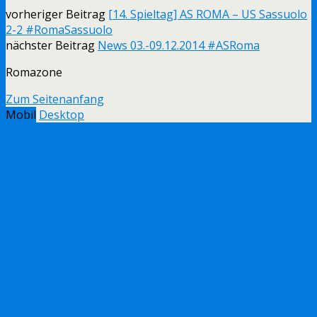
vorheriger Beitrag
[14. Spieltag] AS ROMA – US Sassuolo
2-2 #RomaSassuolo
nächster Beitrag
News 03.-09.12.2014 #ASRoma
Romazone
Zum Seitenanfang
Mobil
Desktop