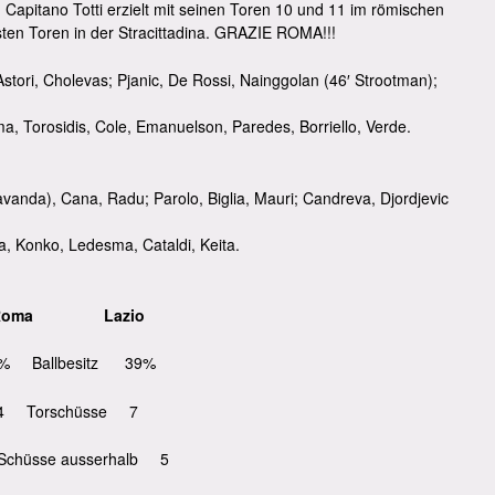
Capitano Totti erzielt mit seinen Toren 10 und 11 im römischen
sten Toren in der Stracittadina. GRAZIE ROMA!!!
stori, Cholevas; Pjanic, De Rossi, Nainggolan (46′ Strootman);
 Torosidis, Cole, Emanuelson, Paredes, Borriello, Verde.
 Cavanda), Cana, Radu; Parolo, Biglia, Mauri; Candreva, Djordjevic
a, Konko, Ledesma, Cataldi, Keita.
Roma Lazio
% Ballbesitz 39%
4 Torschüsse 7
chüsse ausserhalb 5