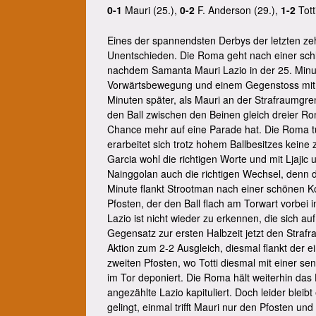
0-1
Mauri (25.),
0-2
F. Anderson (29.),
1-2
Tott
Eines der spannendsten Derbys der letzten zeh
Unentschieden. Die Roma geht nach einer schl
nachdem Samanta Mauri Lazio in der 25. Minut
Vorwärtsbewegung und einem Gegenstoss mit Fl
Minuten später, als Mauri an der Strafraumgren
den Ball zwischen den Beinen gleich dreier Rom
Chance mehr auf eine Parade hat. Die Roma t
erarbeitet sich trotz hohem Ballbesitzes keine
Garcia wohl die richtigen Worte und mit Ljajic
Nainggolan auch die richtigen Wechsel, denn die
Minute flankt Strootman nach einer schönen Kom
Pfosten, der den Ball flach am Torwart vorbei 
Lazio ist nicht wieder zu erkennen, die sich au
Gegensatz zur ersten Halbzeit jetzt den Strafra
Aktion zum 2-2 Ausgleich, diesmal flankt der 
zweiten Pfosten, wo Totti diesmal mit einer se
im Tor deponiert. Die Roma hält weiterhin das 
angezählte Lazio kapituliert. Doch leider bleib
gelingt, einmal trifft Mauri nur den Pfosten u