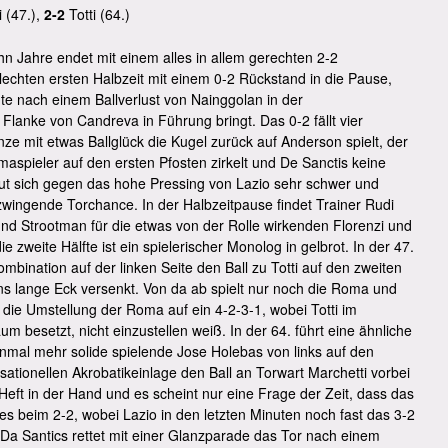
i (47.),
2-2
Totti (64.)
n Jahre endet mit einem alles in allem gerechten 2-2
echten ersten Halbzeit mit einem 0-2 Rückstand in die Pause,
e nach einem Ballverlust von Nainggolan in der
anke von Candreva in Führung bringt. Das 0-2 fällt vier
ze mit etwas Ballglück die Kugel zurück auf Anderson spielt, der
aspieler auf den ersten Pfosten zirkelt und De Sanctis keine
ut sich gegen das hohe Pressing von Lazio sehr schwer und
 zwingende Torchance. In der Halbzeitpause findet Trainer Rudi
 und Strootman für die etwas von der Rolle wirkenden Florenzi und
 zweite Hälfte ist ein spielerischer Monolog in gelbrot. In der 47.
bination auf der linken Seite den Ball zu Totti auf den zweiten
ins lange Eck versenkt. Von da ab spielt nur noch die Roma und
f die Umstellung der Roma auf ein 4-2-3-1, wobei Totti im
um besetzt, nicht einzustellen weiß. In der 64. führt eine ähnliche
einmal mehr solide spielende Jose Holebas von links auf den
nsationellen Akrobatikeinlage den Ball an Torwart Marchetti vorbei
Heft in der Hand und es scheint nur eine Frage der Zeit, dass das
t es beim 2-2, wobei Lazio in den letzten Minuten noch fast das 3-2
nd Da Santics rettet mit einer Glanzparade das Tor nach einem