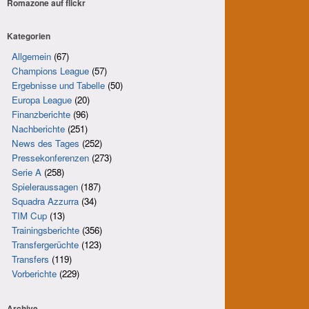
Romazone auf
flick
r
Kategorien
Allgemein
(67)
Champions League
(57)
Ergebnisse und Tabelle
(50)
Europa League
(20)
Finanzberichte
(96)
Nachberichte
(251)
News des Tages
(252)
Pressekonferenzen
(273)
Serie A
(258)
Spieleraussagen
(187)
Squadra Azzurra
(34)
TIM Cup
(13)
Trainingsberichte
(356)
Transfergerüchte
(123)
Transfers
(119)
Vorberichte
(229)
Archive