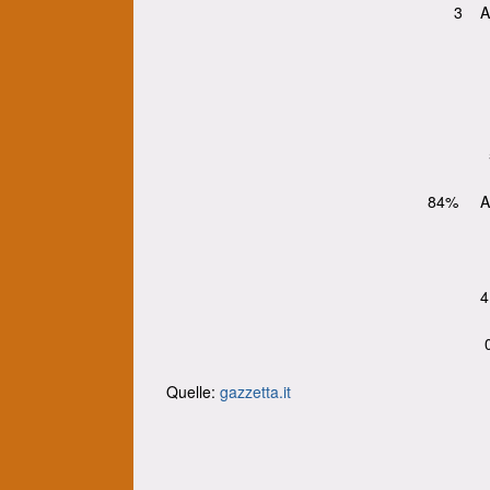
3 Ab
84% An
4
Quelle:
gazzetta.it