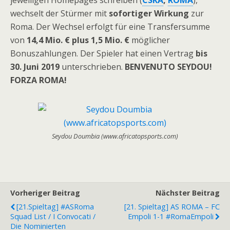
jeweiligen Homepages schreiben (
CSKA
,
ROMA
),
wechselt der Stürmer mit
sofortiger Wirkung
zur
Roma. Der Wechsel erfolgt für eine Transfersumme
von
14,4 Mio. € plus 1,5 Mio. €
möglicher
Bonuszahlungen. Der Spieler hat einen Vertrag
bis
30. Juni 2019
unterschrieben.
BENVENUTO SEYDOU!
FORZA ROMA!
Seydou Doumbia (www.africatopsports.com)
Vorheriger Beitrag
Nächster Beitrag
[21.Spieltag] #ASRoma
[21. Spieltag] AS ROMA – FC
Squad List / I Convocati /
Empoli 1-1 #RomaEmpoli
Die Nominierten