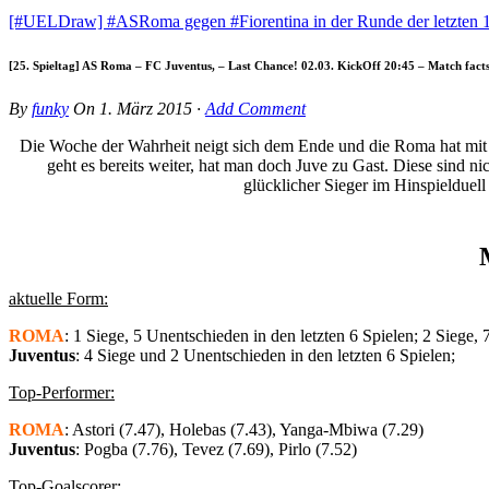
[#UELDraw] #ASRoma gegen #Fiorentina in der Runde der letzten 
[25. Spieltag] AS Roma – FC Juventus, – Last Chance! 02.03. KickOff 20:45 – Match fa
By
funky
On
1. März 2015
·
Add Comment
Die Woche der Wahrheit neigt sich dem Ende und die Roma hat mit 
geht es bereits weiter, hat man doch Juve zu Gast. Diese sind 
glücklicher Sieger im Hinspielduell
aktuelle Form:
ROMA
: 1 Siege, 5 Unentschieden in den letzten 6 Spielen; 2 Siege
Juventus
: 4 Siege und 2 Unentschieden in den letzten 6 Spielen;
Top-Performer:
ROMA
: Astori (7.47), Holebas (7.43), Yanga-Mbiwa (7.29)
Juventus
: Pogba (7.76), Tevez (7.69), Pirlo (7.52)
Top-Goalscorer: