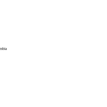
umbia