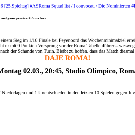
16
[25.Spieltag] #ASRoma Squad list / I convocati / Die Nominierten
cts and game preview #RomaJuve
einem Sieg im 1/16-Finale bei Feyenoord das Wochenminimalziel erre
nicht nr mit 9 Punkten Vorsprung vor der Roma Tabellenführer – weswe
 nach der Schande von Turin. Bleibt zu hoffen, dass das Match diesmal
DAJE ROMA!
Montag 02.03., 20:45, Stadio Olimpico, Rom
, 7 Niederlagen und 1 Unentschieden in den letzten 10 Spielen gegen Ju