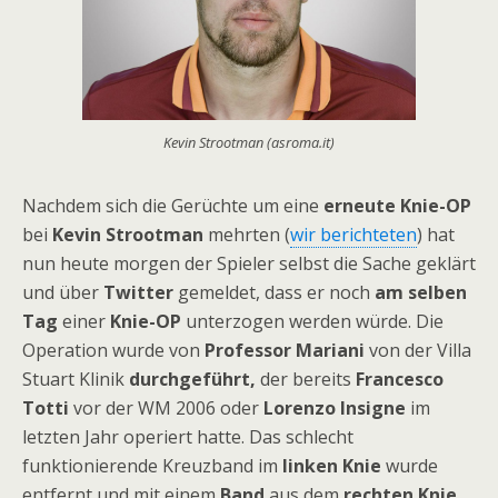
Kevin Strootman (asroma.it)
Nachdem sich die Gerüchte um eine
erneute Knie-OP
bei
Kevin Strootman
mehrten (
wir berichteten
) hat
nun heute morgen der Spieler selbst die Sache geklärt
und über
Twitter
gemeldet, dass er noch
am selben
Tag
einer
Knie-OP
unterzogen werden würde. Die
Operation wurde von
Professor Mariani
von der Villa
Stuart Klinik
durchgeführt,
der bereits
Francesco
Totti
vor der WM 2006 oder
Lorenzo Insigne
im
letzten Jahr operiert hatte. Das schlecht
funktionierende Kreuzband im
linken Knie
wurde
entfernt und mit einem
Band
aus dem
rechten Knie