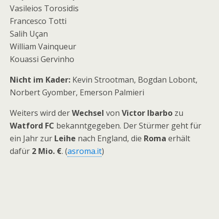
Vasileios Torosidis
Francesco Totti
Salih Uçan
William Vainqueur
Kouassi Gervinho
Nicht im Kader:
Kevin Strootman, Bogdan Lobont,
Norbert Gyomber, Emerson Palmieri
Weiters wird der
Wechsel
von
Victor Ibarbo
zu
Watford FC
bekanntgegeben. Der Stürmer geht für
ein Jahr zur
Leihe
nach England, die
Roma
erhält
dafür
2 Mio. €
. (
asroma.it
)