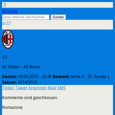
Romazone
«
« l l
2:1
AC Milan – AS Roma
Datum:
09.05.2015 - 20:45
Bewerb:
Serie A - 35. Runde |
Saison:
2014/2015
Teilen
Tweet
Anpinnen
Mail
SMS
Kommente sind geschlossen
Romazone