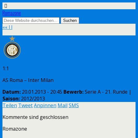
Romazone
«
« l l
1:1
AS Roma – Inter Milan
Datum:
20.01.2013 - 20:45
Bewerb:
Serie A - 21. Runde |
Saison:
2012/2013
Teilen
Tweet
Anpinnen
Mail
SMS
Kommente sind geschlossen
Romazone