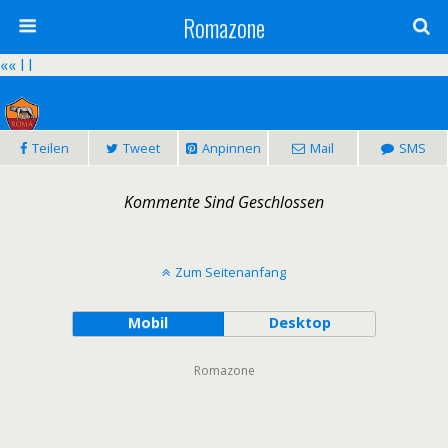
Romazone
«
« l l
Teilen
Tweet
Anpinnen
Mail
SMS
0:2
Kommente Sind Geschlossen
AS Roma – Real Madrid
Datum:
17.02.2016 - 20:45
Bewerb:
Champions League -
1/8 - Finale |
Saison:
2015/2016
Zum Seitenanfang
Mobil
Desktop
Romazone