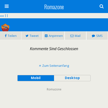
Romazone
«
« l l
Teilen
Tweet
Anpinnen
Mail
SMS
2:1
Kommente Sind Geschlossen
AS Roma – Sampdoria Genoa
Datum:
07.02.2016 - 20:45
Bewerb:
Serie A - 24. Runde |
Saison:
2015/2016
Zum Seitenanfang
Mobil
Desktop
Romazone