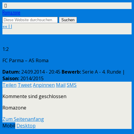
Romazone
«
« l l
1:2
FC Parma – AS Roma
Datum:
24.09.2014 - 20:45
Bewerb:
Serie A - 4. Runde |
Saison:
2014/2015
Teilen
Tweet
Anpinnen
Mail
SMS
Kommente sind geschlossen
Romazone
Zum Seitenanfang
Mobil
Desktop