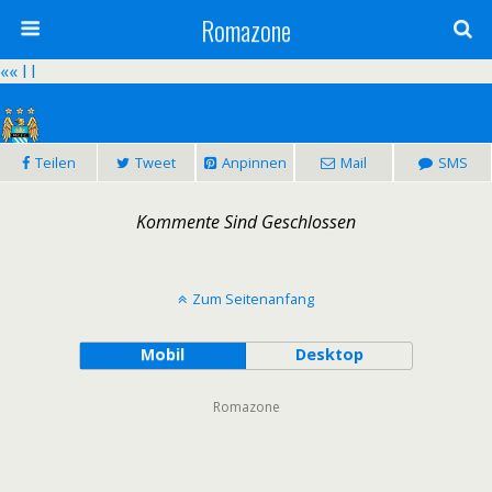
Romazone
«
« l l
Teilen
Tweet
Anpinnen
Mail
SMS
1:1
Kommente Sind Geschlossen
Manchester City – AS Roma
Datum:
30.09.2014 - 20:45
Bewerb:
Champions League - 2.
Spieltag |
Saison:
2014/2015
Zum Seitenanfang
Mobil
Desktop
Romazone