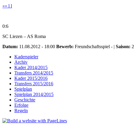
«
« l l
0:6
SC Liezen – AS Roma
Datum:
11.08.2012 - 18:00
Bewerb:
Freundschaftsspiel - |
Saison:
2
Kaderspieler
Archiv
Kader 2014/2015
Transfers 2014/2015
Kader 2015/2016
Transfers 2015/2016
Spielplan
Spielplan 2014/2015
Geschichte
Erfolge
Regeln