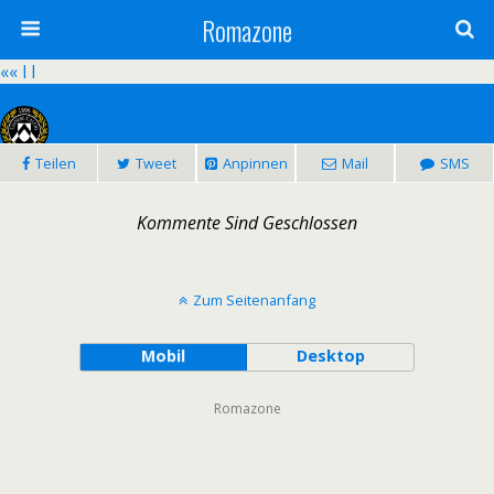
Romazone
«
« l l
Teilen
Tweet
Anpinnen
Mail
SMS
1:2
Kommente Sind Geschlossen
Udinese Calcio – AS Roma
Datum:
13.03.2016 - 15:00
Bewerb:
Serie A - 29. Runde |
Saison:
2015/2016
Zum Seitenanfang
Mobil
Desktop
Romazone