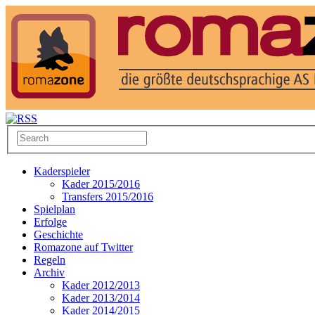
Kaderspieler
Kader 2015/2016
Transfers 2015/2016
Spielplan
Erfolge
Geschichte
Romazone auf Twitter
Regeln
Archiv
Kader 2012/2013
Kader 2013/2014
Kader 2014/2015