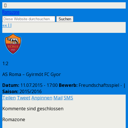
Romazone
«
« l l
1:2
AS Roma – Gyirmót FC Gyor
Datum:
11.07.2015 - 17:00
Bewerb:
Freundschaftsspiel - |
Saison:
2015/2016
Teilen
Tweet
Anpinnen
Mail
SMS
Kommente sind geschlossen
Romazone