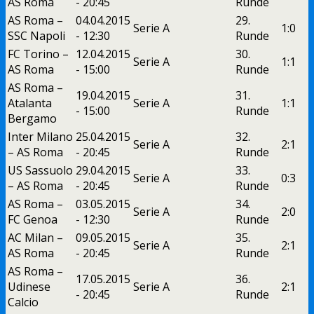
AS Roma
- 20:45
Runde
AS Roma –
04.04.2015
29.
Serie A
1:0
SSC Napoli
- 12:30
Runde
FC Torino –
12.04.2015
30.
Serie A
1:1
AS Roma
- 15:00
Runde
AS Roma –
19.04.2015
31.
Atalanta
Serie A
1:1
- 15:00
Runde
Bergamo
Inter Milano
25.04.2015
32.
Serie A
2:1
– AS Roma
- 20:45
Runde
US Sassuolo
29.04.2015
33.
Serie A
0:3
– AS Roma
- 20:45
Runde
AS Roma –
03.05.2015
34.
Serie A
2:0
FC Genoa
- 12:30
Runde
AC Milan –
09.05.2015
35.
Serie A
2:1
AS Roma
- 20:45
Runde
AS Roma –
17.05.2015
36.
Udinese
Serie A
2:1
- 20:45
Runde
Calcio