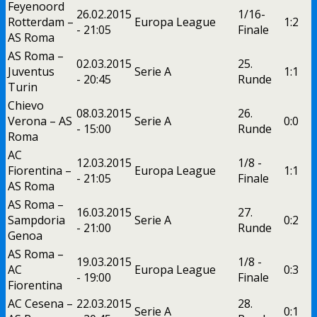
Feyenoord
26.02.2015
1/16-
Rotterdam –
Europa League
1:2
- 21:05
Finale
AS Roma
AS Roma –
02.03.2015
25.
Juventus
Serie A
1:1
- 20:45
Runde
Turin
Chievo
08.03.2015
26.
Verona – AS
Serie A
0:0
- 15:00
Runde
Roma
AC
12.03.2015
1/8 -
Fiorentina –
Europa League
1:1
- 21:05
Finale
AS Roma
AS Roma –
16.03.2015
27.
Sampdoria
Serie A
0:2
- 21:00
Runde
Genoa
AS Roma –
19.03.2015
1/8 -
AC
Europa League
0:3
- 19:00
Finale
Fiorentina
AC Cesena –
22.03.2015
28.
Serie A
0:1