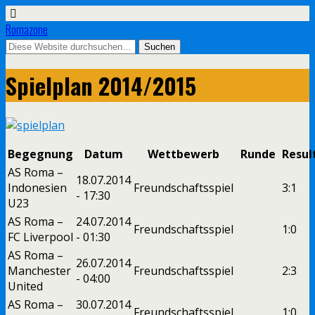
Romazone
Spielplan 2014/2015
Begegnung
Datum
Wettbewerb
Runde
Resul
AS Roma –
18.07.2014
Indonesien
Freundschaftsspiel
3:1
- 17:30
U23
AS Roma –
24.07.2014
Freundschaftsspiel
1:0
FC Liverpool
- 01:30
AS Roma –
26.07.2014
Manchester
Freundschaftsspiel
2:3
- 04:00
United
AS Roma –
30.07.2014
Freundschaftsspiel
1:0