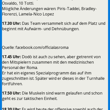
Osvaldo, 10 Totti.
Mögliche Änderungen wären: Piris-Taddei, Bradley-
Florenzi, Lamela-Nico Lopez
17.30 Uhr:
Das Team versammelt sich auf dem Platz und
beginnt mit Aufwärm- und Dehnübungen.
Quelle: facebook.com/officialasroma
17.45 Uhr:
Dodò ist auch zu sehen, aber getrennt von
den Mitspielern zusammen mit den medizinischen
Personal der Roma.
Er hat ein eigenes Spezialprogramm das auf ihm
zugeschnitten ist. Später wird er dieses in der Turnhalle
fortführen.
17.50 Uhr:
Die Muskeln sind warm gelaufen und schon
geht es zur taktischen Einheit.
18.30 Uhr:
Es wird heute der offensive sowohl auch der