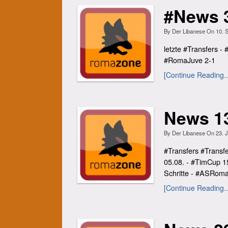
#News 3
By
Der Libanese
On
10. 
letzte #Transfers 
#RomaJuve 2-1
[Continue Reading..
News 1
By
Der Libanese
On
23. J
#Transfers #Transf
05.08. - #TimCup 1
Schritte - #ASRoma 
[Continue Reading..