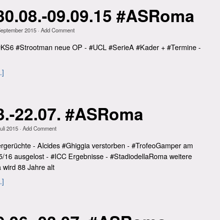
0.08.-09.09.15 #ASRoma
September 2015
·
Add Comment
- #KS6 #Strootman neue OP - #UCL #SerieA #Kader + #Termine -
.]
3.-22.07. #ASRoma
uli 2015
·
Add Comment
ergerüchte - Alcides #Ghiggia verstorben - #TrofeoGamper am
5/16 ausgelost - #ICC Ergebnisse - #StadiodellaRoma weitere
wird 88 Jahre alt
.]