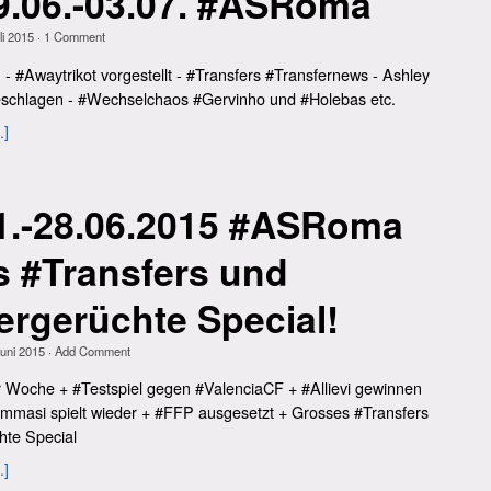
.06.-03.07. #ASRoma
li 2015
·
1
Comment
 #Awaytrikot vorgestellt - #Transfers #Transfernews - Ashley
chlagen - #Wechselchaos #Gervinho und #Holebas etc.
.]
1.-28.06.2015 #ASRoma
 #Transfers und
ergerüchte Special!
Juni 2015
·
Add Comment
oche + #Testspiel gegen #ValenciaCF + #Allievi gewinnen
masi spielt wieder + #FFP ausgesetzt + Grosses #Transfers
hte Special
.]