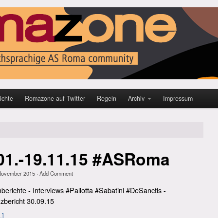
ichte
Romazone auf Twitter
Regeln
Archiv
Impressum
01.-19.11.15 #ASRoma
November 2015
·
Add Comment
richte - Interviews #Pallotta #Sabatini #DeSanctis -
zbericht 30.09.15
.]