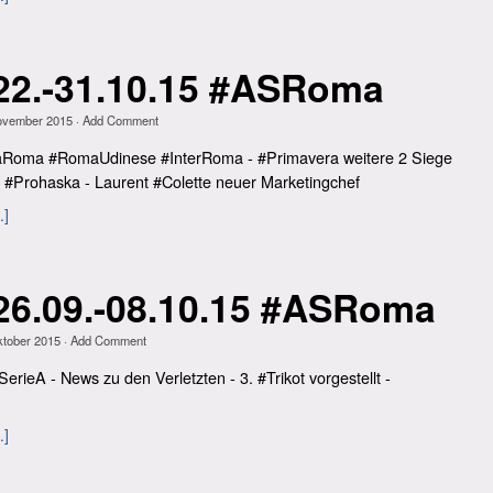
22.-31.10.15 #ASRoma
ovember 2015
·
Add Comment
naRoma #RomaUdinese #InterRoma - #Primavera weitere 2 Siege
t #Prohaska - Laurent #Colette neuer Marketingchef
.]
6.09.-08.10.15 #ASRoma
ktober 2015
·
Add Comment
rieA - News zu den Verletzten - 3. #Trikot vorgestellt -
.]