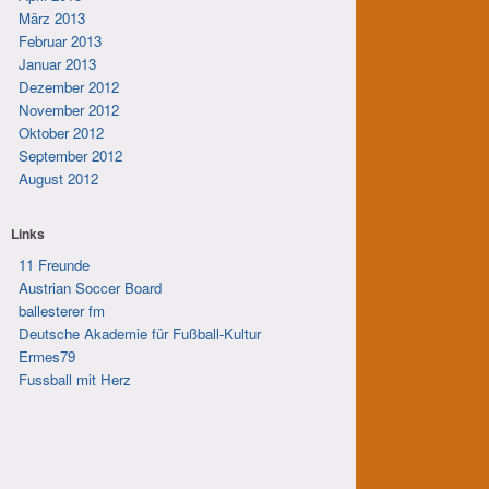
März 2013
Februar 2013
Januar 2013
Dezember 2012
November 2012
Oktober 2012
September 2012
August 2012
Links
11 Freunde
Austrian Soccer Board
ballesterer fm
Deutsche Akademie für Fußball-Kultur
Ermes79
Fussball mit Herz