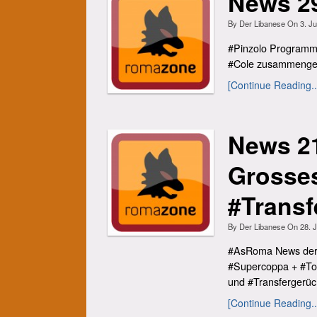
News 29
By
Der Libanese
On
3. Ju
#Pinzolo Programm -
#Cole zusammenges
[Continue Reading..
News 2
Grosses
#Transf
By
Der Libanese
On
28. 
#AsRoma News der W
#Supercoppa + #Tom
und #Transfergerüc
[Continue Reading..