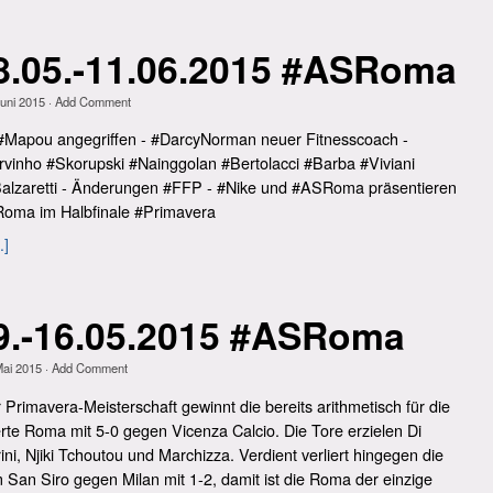
8.05.-11.06.2015 #ASRoma
Juni 2015
·
Add Comment
Mapou angegriffen - #DarcyNorman neuer Fitnesscoach -
vinho #Skorupski #Nainggolan #Bertolacci #Barba #Viviani
alzaretti - Änderungen #FFP - #Nike und #ASRoma präsentieren
Roma im Halbfinale #Primavera
.]
9.-16.05.2015 #ASRoma
Mai 2015
·
Add Comment
 Primavera-Meisterschaft gewinnt die bereits arithmetisch für die
ierte Roma mit 5-0 gegen Vicenza Calcio. Die Tore erzielen Di
ini, Njiki Tchoutou und Marchizza. Verdient verliert hingegen die
 San Siro gegen Milan mit 1-2, damit ist die Roma der einzige