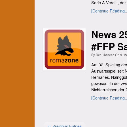
Serie A Verein, der i
[Continue Reading..
News 2
#FFP Sa
By
Der Libanese
On
9. M
Am 32. Spieltag der
Auswärtsspiel seit 
Hernanes, Nainggol
gewesen, in der zwe
Nichterreichen der 
[Continue Reading..
← Previous Entries