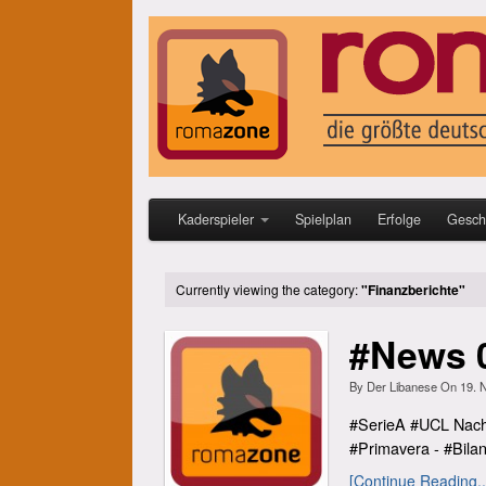
Kaderspieler
Spielplan
Erfolge
Gesch
Currently viewing the category:
"Finanzberichte"
#News 
By
Der Libanese
On
19. 
#SerieA #UCL Nachbe
#Primavera - #Bilan
[Continue Reading..