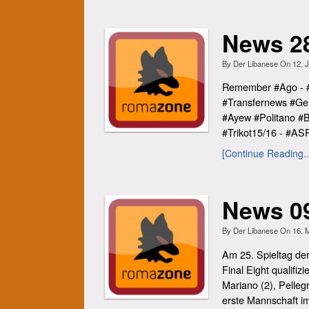
News 2
By
Der Libanese
On
12. 
Remember #Ago - #
#Transfernews #Ger
#Ayew #Politano #B
#Trikot15/16 - #AS
[Continue Reading..
News 0
By
Der Libanese
On
16. 
Am 25. Spieltag der
Final Eight qualifiz
Mariano (2), Pellegr
erste Mannschaft im