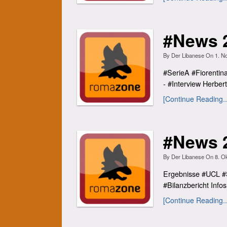
#News 
By
Der Libanese
On
1. N
#SerieA #Fiorenti
- #Interview Herber
[Continue Reading..
#News 2
By
Der Libanese
On
8. O
Ergebnisse #UCL #Se
#Bilanzbericht Infos
[Continue Reading..