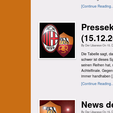
[Continue Reading..
Presse
(15.12.
By
Der Libanese
On
15. 
Die Tabelle sagt, d
schwer ist dieses Sp
seinen Reihen hat,
Achtelfinale. Gegen
immer handhaben [.
[Continue Reading..
News de
By
Der Libanese
On
15. 