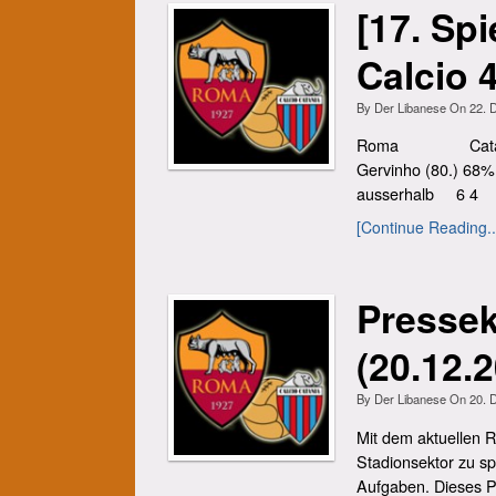
[17. Sp
Calcio 
By
Der Libanese
On
22. 
Roma Catania 1-0 
Gervinho (80.) 
ausserhalb 6 4 A
[Continue Reading..
Presse
(20.12.
By
Der Libanese
On
20. 
Mit dem aktuellen 
Stadionsektor zu sp
Aufgaben. Dieses Pr