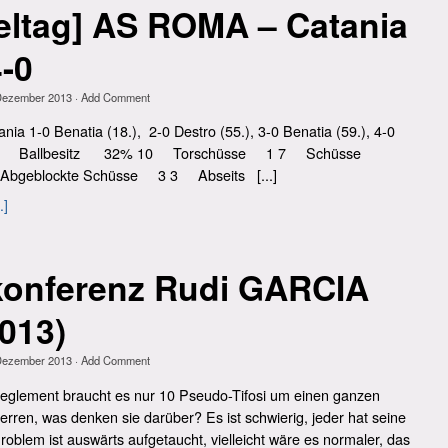
ieltag] AS ROMA – Catania
4-0
Dezember 2013
·
Add Comment
Benatia (18.), 2-0 Destro (55.), 3-0 Benatia (59.), 4-0
68% Ballbesitz 32% 10 Torschüsse 1 7 Schüsse
bgeblockte Schüsse 3 3 Abseits [...]
.]
konferenz Rudi GARCIA
2013)
Dezember 2013
·
Add Comment
Reglement braucht es nur 10 Pseudo-Tifosi um einen ganzen
erren, was denken sie darüber? Es ist schwierig, jeder hat seine
oblem ist auswärts aufgetaucht, vielleicht wäre es normaler, das