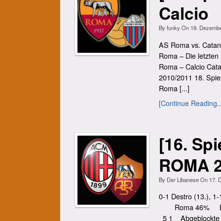
Calcio
By
funky
On
19. Dezemb
AS Roma vs. Catani
Roma – Die letzten
Roma – Calcio Cata
2010/2011 18. Spie
Roma [...]
[Continue Reading..
[16. Sp
ROMA 2
By
Der Libanese
On
17. 
0-1 Destro (13.), 1
Roma 46% Ball
5 1 Abgeblockte 