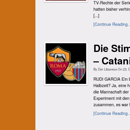
TV-Rechte der Seri
hatten bisher verhi
[...]
[Continue Reading..
Die St
– Catani
By
Der Libanese
On
23. 
RUDI GARCIA Ein br
Halbzeit? Ja, eine h
die Mannschaft der 
Experiment mit den
zusammen, es war k
[Continue Reading..