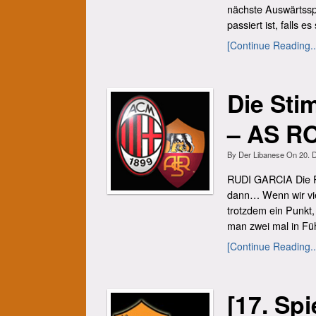
nächste Auswärtsspi
passiert ist, falls es 
[Continue Reading..
Die Sti
– AS RO
By
Der Libanese
On
20. 
RUDI GARCIA Die Ro
dann… Wenn wir vie
trotzdem ein Punkt,
man zwei mal in Füh
[Continue Reading..
[17. Sp