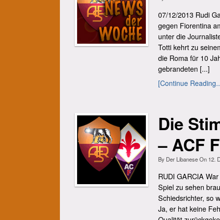
07/12/2013 Rudi Gar
gegen Fiorentina a
unter die Journalis
Totti kehrt zu sein
die Roma für 10 Jah
gebrandeten [...]
[Continue Reading..
Die St
– ACF F
By
Der Libanese
On
12. 
RUDI GARCIA War es
Spiel zu sehen bra
Schiedsrichter, so w
Ja, er hat keine Feh
Qualität zurückgekeh