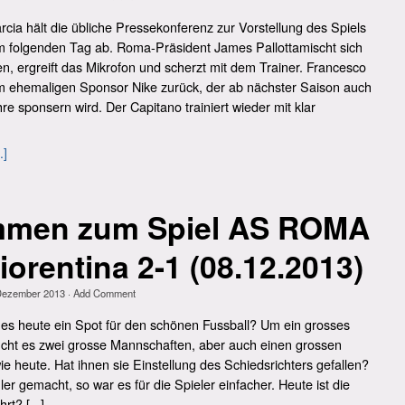
cia hält die übliche Pressekonferenz zur Vorstellung des Spiels
m folgenden Tag ab. Roma-Präsident James Pallottamischt sich
ten, ergreift das Mikrofon und scherzt mit dem Trainer. Francesco
em ehemaligen Sponsor Nike zurück, der ab nächster Saison auch
re sponsern wird. Der Capitano trainiert wieder mit klar
.]
immen zum Spiel AS ROMA
iorentina 2-1 (08.12.2013)
Dezember 2013
·
Add Comment
 heute ein Spot für den schönen Fussball? Um ein grosses
ucht es zwei grosse Mannschaften, aber auch einen grossen
ie heute. Hat ihnen sie Einstellung des Schiedsrichters gefallen?
ler gemacht, so war es für die Spieler einfacher. Heute ist die
rt? [...]