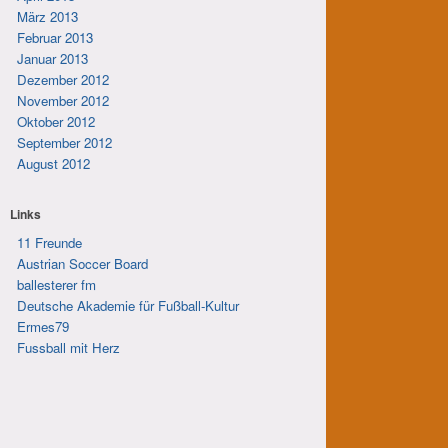
März 2013
Februar 2013
Januar 2013
Dezember 2012
November 2012
Oktober 2012
September 2012
August 2012
Links
11 Freunde
Austrian Soccer Board
ballesterer fm
Deutsche Akademie für Fußball-Kultur
Ermes79
Fussball mit Herz