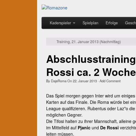
Kaderspieler
Spielplan
Erfolge
Gesch
Training, 21. Januar 2013 (Nachmittag)
Abschlusstraining
Rossi ca. 2 Woch
By
DajeRoma
On
22. Januar 2013
·
Add Comment
Das Spiel morgen gegen Inter wird um einiges 
Karten auf das Finale. Die Roma würde bei ein
League qualifizieren. Rubentus oder Laz*o die 
möglichen Gegner.
Die Tifosi halten zu ihrer Mannschaft, allein
im Mittelfeld auf
Pjanic
und
De Rossi
verzicht
leiten müssen.