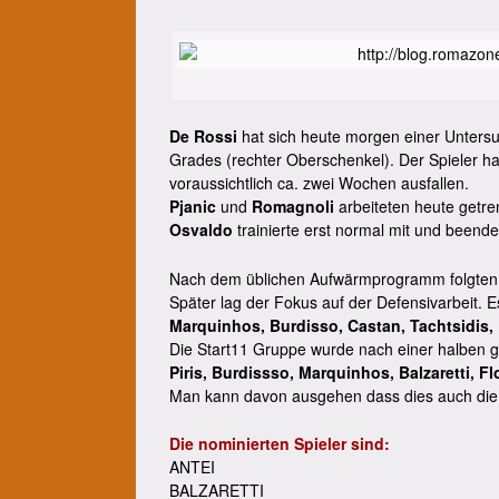
De Rossi
hat sich heute morgen einer Unters
Grades (rechter Oberschenkel). Der Spieler h
voraussichtlich ca. zwei Wochen ausfallen.
Pjanic
und
Romagnoli
arbeiteten heute getre
Osvaldo
trainierte erst normal mit und beende
Nach dem üblichen Aufwärmprogramm folgten Ü
Später lag der Fokus auf der Defensivarbeit. 
Marquinhos, Burdisso, Castan, Tachtsidis, B
Die Start11 Gruppe wurde nach einer halben g
Piris, Burdissso, Marquinhos, Balzaretti, Fl
Man kann davon ausgehen dass dies auch die El
Die nominierten Spieler sind:
ANTEI
BALZARETTI