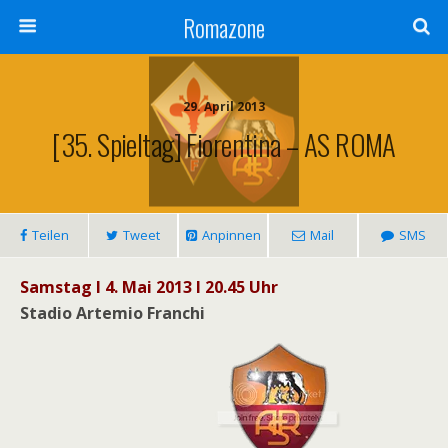
Romazone
29. April 2013
[35. Spieltag] Fiorentina – AS ROMA
Teilen
Tweet
Anpinnen
Mail
SMS
Samstag I 4. Mai 2013 I 20.45 Uhr
Stadio Artemio Franchi