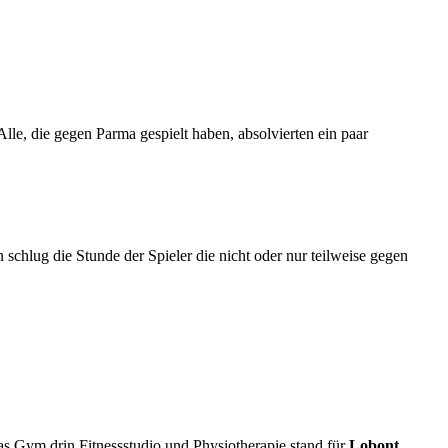
e, die gegen Parma gespielt haben, absolvierten ein paar
schlug die Stunde der Spieler die nicht oder nur teilweise gegen
s Gym drin.Fitnessstudio und Physiotherapie stand für
Lobont
,