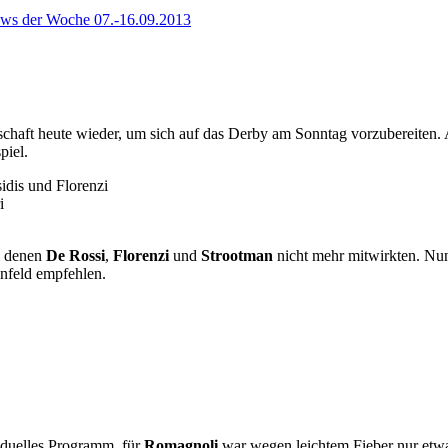
ws der Woche 07.-16.09.2013
aft heute wieder, um sich auf das Derby am Sonntag vorzubereiten. All
piel.
idis und Florenzi
i
ei denen
De Rossi
,
Florenzi
und
Strootman
nicht mehr mitwirkten. Nun 
infeld empfehlen.
iduelles Programm, für
Romagnoli
war wegen leichtem Fieber nur etwa