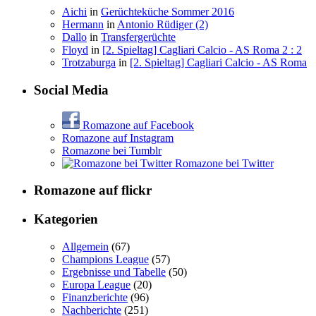
Aichi
in
Gerüchteküche Sommer 2016
Hermann
in
Antonio Rüdiger (2)
Dallo
in
Transfergerüchte
Floyd
in
[2. Spieltag] Cagliari Calcio - AS Roma 2 : 2
Trotzaburga
in
[2. Spieltag] Cagliari Calcio - AS Roma
Social Media
Romazone auf Facebook
Romazone auf Instagram
Romazone bei Tumblr
Romazone bei Twitter
Romazone auf
flick
r
Kategorien
Allgemein
(67)
Champions League
(57)
Ergebnisse und Tabelle
(50)
Europa League
(20)
Finanzberichte
(96)
Nachberichte
(251)