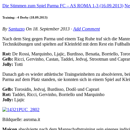
Die Stimmen zum Spiel Parma FC – AS ROMA 1-3 (16.09.2013)
Ne
Training: -4 Derby (18.09.2013)
By
Santuzzo
On
18. September 2013
·
Add Comment
Nach dem Sieg gegen Parma und einem Tag Ruhe traf sich die Mannsch
Technikübungen und spielten auf Kleinfeld mit dem Rest ein Fußballs
Rot:
De Rossi, Marquinho, Ljajic, Burdisso, Benatia, Borriello, Toros
Gelb:
Ricci, Gervinho, Castan, Taddei, Jedvaj, Strootman und Caprar
Jolly:
Totti
Danach gab es wieder athletische Traingseinheiten zu absolvieren, b
Parma auf dem Platz standen, sie konnten sich in einem Spiel auf Kle
Gelb:
Torosidis, Jedvaj, Burdisso, Dodò und Caprari
Rot:
Taddei, Ricci, Gervinho, Borriello und Marquinho
Jolly:
Ljajic
Bildquelle: asroma.it
Maicon
absolvierte nach dem Mannschaftstraining sein eigenes indiv