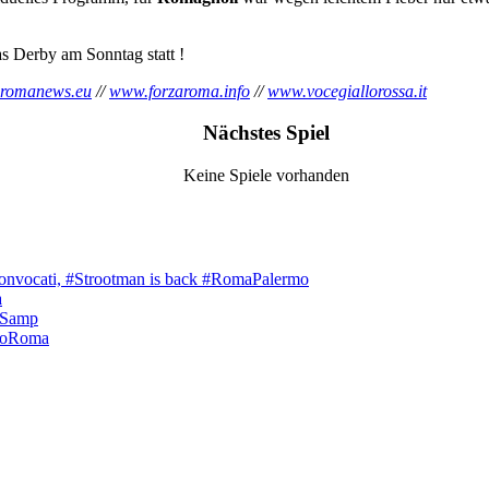
s Derby am Sonntag statt !
romanews.eu
//
www.forzaroma.info
//
www.vocegiallorossa.it
Nächstes Spiel
Keine Spiele vorhanden
onvocati, #Strootman is back #RomaPalermo
a
aSamp
loRoma