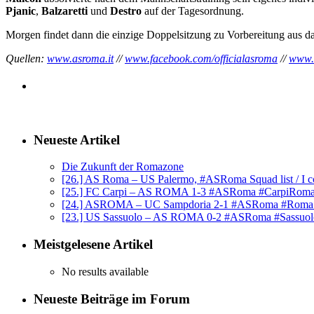
Pjanic
,
Balzaretti
und
Destro
auf der Tagesordnung.
Morgen findet dann die einzige Doppelsitzung zu Vorbereitung aus da
Quellen:
www.asroma.it
//
www.facebook.com/officialasroma
//
www.
Neueste Artikel
Die Zukunft der Romazone
[26.] AS Roma – US Palermo, #ASRoma Squad list / I c
[25.] FC Carpi – AS ROMA 1-3 #ASRoma #CarpiRom
[24.] ASROMA – UC Sampdoria 2-1 #ASRoma #Rom
[23.] US Sassuolo – AS ROMA 0-2 #ASRoma #Sassuo
Meistgelesene Artikel
No results available
Neueste Beiträge im Forum