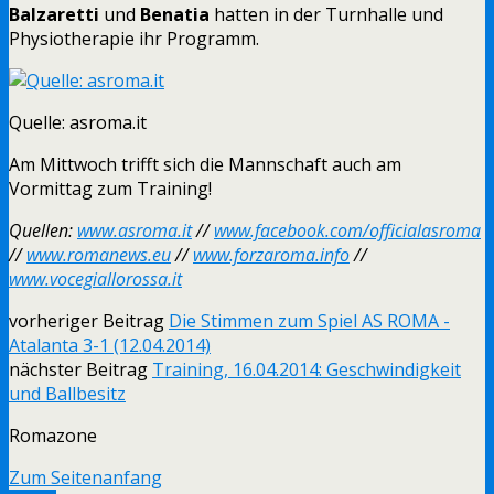
Balzaretti
und
Benatia
hatten in der Turnhalle und
Physiotherapie ihr Programm.
Quelle: asroma.it
Am Mittwoch trifft sich die Mannschaft auch am
Vormittag zum Training!
Quellen:
www.asroma.it
//
www.facebook.com/officialasroma
//
www.romanews.eu
//
www.forzaroma.info
//
www.vocegiallorossa.it
vorheriger Beitrag
Die Stimmen zum Spiel AS ROMA -
Atalanta 3-1 (12.04.2014)
nächster Beitrag
Training, 16.04.2014: Geschwindigkeit
und Ballbesitz
Romazone
Zum Seitenanfang