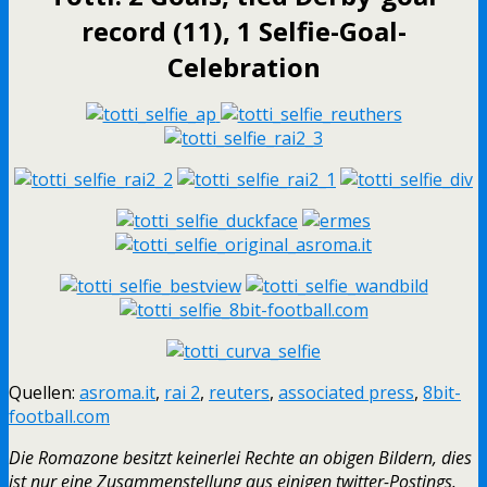
record (11), 1 Selfie-Goal-
Celebration
Quellen:
asroma.it
,
rai 2
,
reuters
,
associated press
,
8bit-
football.com
Die Romazone besitzt keinerlei Rechte an obigen Bildern, dies
ist nur eine Zusammenstellung aus einigen twitter-Postings.