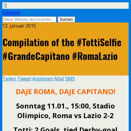
Romazone
12. Januar 2015
Compilation of the #TottiSelfie
#GrandeCapitano #RomaLazio
Teilen
Tweet
Anpinnen
Mail
SMS
DAJE ROMA, DAJE CAPITANO!
Sonntag 11.01., 15:00, Stadio
Olimpico, Roma vs Lazio 2-2
Totti: 2 Goals, tied Derby-goal