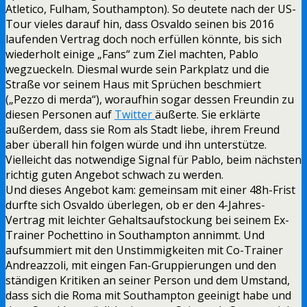
Atletico, Fulham, Southampton). So deutete nach der US-
Tour vieles darauf hin, dass Osvaldo seinen bis 2016
laufenden Vertrag doch noch erfüllen könnte, bis sich
wiederholt einige „Fans“ zum Ziel machten, Pablo
wegzueckeln. Diesmal wurde sein Parkplatz und die
Straße vor seinem Haus mit Sprüchen beschmiert
(„Pezzo di merda“), woraufhin sogar dessen Freundin zu
diesen Personen auf
Twitter
äußerte. Sie erklärte
außerdem, dass sie Rom als Stadt liebe, ihrem Freund
aber überall hin folgen würde und ihn unterstütze.
Vielleicht das notwendige Signal für Pablo, beim nächsten
richtig guten Angebot schwach zu werden.
Und dieses Angebot kam: gemeinsam mit einer 48h-Frist
durfte sich Osvaldo überlegen, ob er den 4-Jahres-
Vertrag mit leichter Gehaltsaufstockung bei seinem Ex-
Trainer Pochettino in Southampton annimmt. Und
aufsummiert mit den Unstimmigkeiten mit Co-Trainer
Andreazzoli, mit eingen Fan-Gruppierungen und den
ständigen Kritiken an seiner Person und dem Umstand,
dass sich die Roma mit Southampton geeinigt habe und