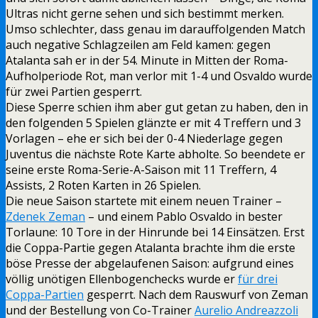
Ultras nicht gerne sehen und sich bestimmt merken.
Umso schlechter, dass genau im darauffolgenden Match
auch negative Schlagzeilen am Feld kamen: gegen
Atalanta sah er in der 54. Minute in Mitten der Roma-
Aufholperiode Rot, man verlor mit 1-4 und Osvaldo wurde
für zwei Partien gesperrt.
Diese Sperre schien ihm aber gut getan zu haben, den in
den folgenden 5 Spielen glänzte er mit 4 Treffern und 3
Vorlagen – ehe er sich bei der 0-4 Niederlage gegen
Juventus die nächste Rote Karte abholte. So beendete er
seine erste Roma-Serie-A-Saison mit 11 Treffern, 4
Assists, 2 Roten Karten in 26 Spielen.
Die neue Saison startete mit einem neuen Trainer –
Zdenek Zeman
– und einem Pablo Osvaldo in bester
Torlaune: 10 Tore in der Hinrunde bei 14 Einsätzen. Erst
die Coppa-Partie gegen Atalanta brachte ihm die erste
böse Presse der abgelaufenen Saison: aufgrund eines
völlig unötigen Ellenbogenchecks wurde er
für drei
Coppa-Partien
gesperrt. Nach dem Rauswurf von Zeman
und der Bestellung von Co-Trainer
Aurelio Andreazzoli