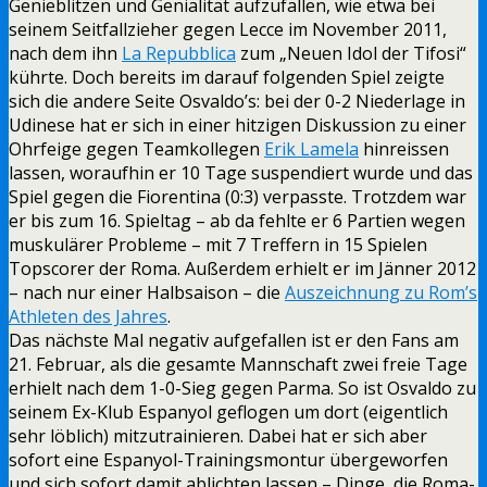
Genieblitzen und Genialität aufzufallen, wie etwa bei
seinem Seitfallzieher gegen Lecce im November 2011,
nach dem ihn
La Repubblica
zum „Neuen Idol der Tifosi“
kührte. Doch bereits im darauf folgenden Spiel zeigte
sich die andere Seite Osvaldo’s: bei der 0-2 Niederlage in
Udinese hat er sich in einer hitzigen Diskussion zu einer
Ohrfeige gegen Teamkollegen
Erik Lamela
hinreissen
lassen, woraufhin er 10 Tage suspendiert wurde und das
Spiel gegen die Fiorentina (0:3) verpasste. Trotzdem war
er bis zum 16. Spieltag – ab da fehlte er 6 Partien wegen
muskulärer Probleme – mit 7 Treffern in 15 Spielen
Topscorer der Roma. Außerdem erhielt er im Jänner 2012
– nach nur einer Halbsaison – die
Auszeichnung zu Rom’s
Athleten des Jahres
.
Das nächste Mal negativ aufgefallen ist er den Fans am
21. Februar, als die gesamte Mannschaft zwei freie Tage
erhielt nach dem 1-0-Sieg gegen Parma. So ist Osvaldo zu
seinem Ex-Klub Espanyol geflogen um dort (eigentlich
sehr löblich) mitzutrainieren. Dabei hat er sich aber
sofort eine Espanyol-Trainingsmontur übergeworfen
und sich sofort damit ablichten lassen – Dinge, die Roma-