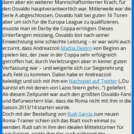
dann aber ein weiterer Mannschaftsinterner Krach, für
den Osvaldo hauptverantwortlich war. Mitlerweile war die
Serie A abgeschlossen, Osvaldo hält bei guten 16 Toren
aber um sich für die Europa League zu qualifizieren,
musste man im Derby die Coppa erringen. Dieses
Unterfangen misslang, Osvaldo bot nach seiner
Einwechslung eine schlechte Leistung – er war wohl auch
erzürnt, dass Andreazzoli
Mattia Destro
von Beginn an
spielen lies, der zwar in der Coppa sehr erfolgreich
getroffen hat, durch Verletzungen aber in keiner guten
Verfassung war – und weigerte sich zur Siegerehrung
aufs Feld zu kommen. Dabei habe er Andreazzoli
beleidigt und sich mit ihm ein
Nachspiel auf Twitter
(„Du
kannst eh mit denen von Lazio feiern gehn…“) geliefert.
Ab diesem Zeitpunkt war auch den größten Osvaldo-Fans
und Befürwortern klar, dass die Roma nicht mit ihm in die
Saison 2013/14 starten würde.
Doch mit der Bestellung von
Rudi Garcia
zum neuen
Roma-Trainer schien sich das Blatt noch einmal zu
wenden. Rudi sah in ihm den idealen Mittelstürmer für
sein System, zeigte ihm das auch während des