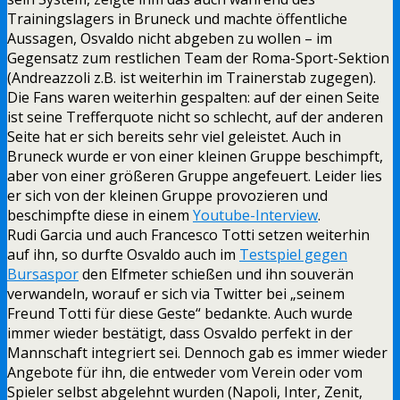
Trainingslagers in Bruneck und machte öffentliche
Aussagen, Osvaldo nicht abgeben zu wollen – im
Gegensatz zum restlichen Team der Roma-Sport-Sektion
(Andreazzoli z.B. ist weiterhin im Trainerstab zugegen).
Die Fans waren weiterhin gespalten: auf der einen Seite
ist seine Trefferquote nicht so schlecht, auf der anderen
Seite hat er sich bereits sehr viel geleistet. Auch in
Bruneck wurde er von einer kleinen Gruppe beschimpft,
aber von einer größeren Gruppe angefeuert. Leider lies
er sich von der kleinen Gruppe provozieren und
beschimpfte diese in einem
Youtube-Interview
.
Rudi Garcia und auch Francesco Totti setzen weiterhin
auf ihn, so durfte Osvaldo auch im
Testspiel gegen
Bursaspor
den Elfmeter schießen und ihn souverän
verwandeln, worauf er sich via Twitter bei „seinem
Freund Totti für diese Geste“ bedankte. Auch wurde
immer wieder bestätigt, dass Osvaldo perfekt in der
Mannschaft integriert sei. Dennoch gab es immer wieder
Angebote für ihn, die entweder vom Verein oder vom
Spieler selbst abgelehnt wurden (Napoli, Inter, Zenit,