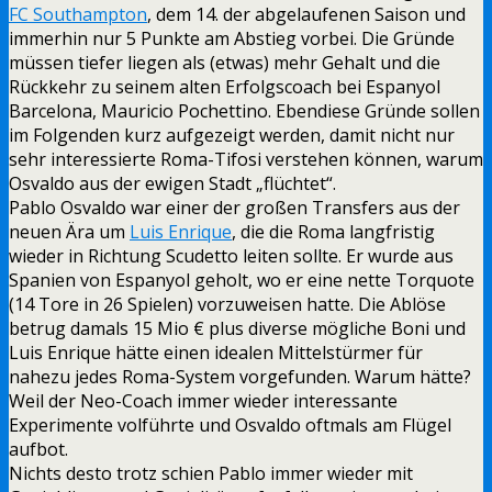
FC Southampton
, dem 14. der abgelaufenen Saison und
immerhin nur 5 Punkte am Abstieg vorbei. Die Gründe
müssen tiefer liegen als (etwas) mehr Gehalt und die
Rückkehr zu seinem alten Erfolgscoach bei Espanyol
Barcelona, Mauricio Pochettino. Ebendiese Gründe sollen
im Folgenden kurz aufgezeigt werden, damit nicht nur
sehr interessierte Roma-Tifosi verstehen können, warum
Osvaldo aus der ewigen Stadt „flüchtet“.
Pablo Osvaldo war einer der großen Transfers aus der
neuen Ära um
Luis Enrique
, die die Roma langfristig
wieder in Richtung Scudetto leiten sollte. Er wurde aus
Spanien von Espanyol geholt, wo er eine nette Torquote
(14 Tore in 26 Spielen) vorzuweisen hatte. Die Ablöse
betrug damals 15 Mio € plus diverse mögliche Boni und
Luis Enrique hätte einen idealen Mittelstürmer für
nahezu jedes Roma-System vorgefunden. Warum hätte?
Weil der Neo-Coach immer wieder interessante
Experimente volführte und Osvaldo oftmals am Flügel
aufbot.
Nichts desto trotz schien Pablo immer wieder mit