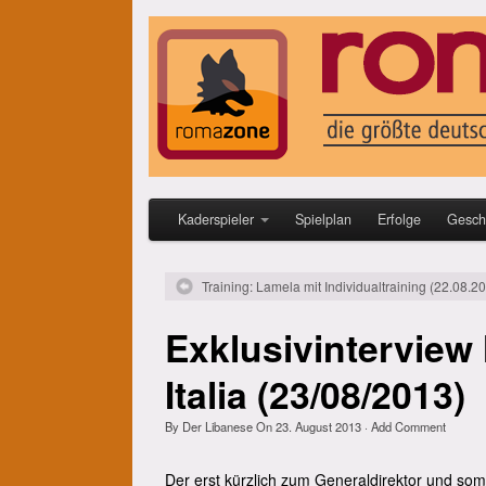
Kaderspieler
Spielplan
Erfolge
Gesch
Training: Lamela mit Individualtraining (22.08.2
Exklusivinterview
Italia (23/08/2013)
By
Der Libanese
On
23. August 2013
·
Add Comment
Der erst kürzlich zum Generaldirektor und som