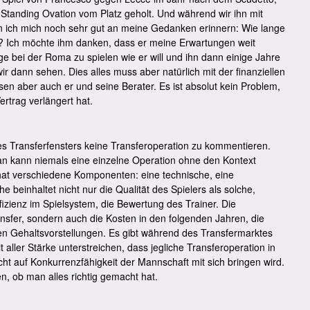
e Standing Ovation vom Platz geholt. Und während wir ihn mit
n ich mich noch sehr gut an meine Gedanken erinnern: Wie lange
 Ich möchte ihm danken, dass er meine Erwartungen weit
ge bei der Roma zu spielen wie er will und ihn dann einige Jahre
r dann sehen. Dies alles muss aber natürlich mit der finanziellen
en aber auch er und seine Berater. Es ist absolut kein Problem,
rtrag verlängert hat.
s Transferfensters keine Transferoperation zu kommentieren.
Man kann niemals eine einzelne Operation ohne den Kontext
 hat verschiedene Komponenten: eine technische, eine
e beinhaltet nicht nur die Qualität des Spielers als solche,
izienz im Spielsystem, die Bewertung des Trainer. Die
ansfer, sondern auch die Kosten in den folgenden Jahren, die
igen Gehaltsvorstellungen. Es gibt während des Transfermarktes
aller Stärke unterstreichen, dass jegliche Transferoperation in
cht auf Konkurrenzfähigkeit der Mannschaft mit sich bringen wird.
, ob man alles richtig gemacht hat.