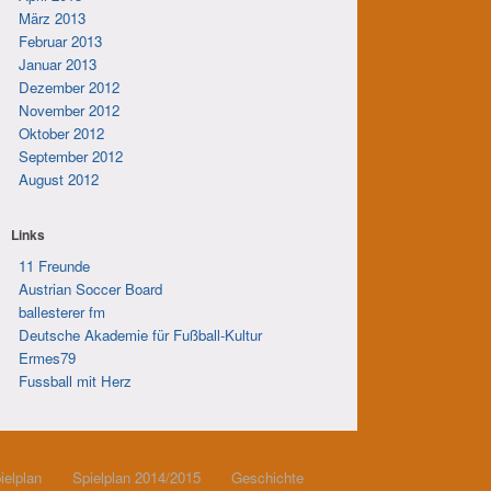
März 2013
Februar 2013
Januar 2013
Dezember 2012
November 2012
Oktober 2012
September 2012
August 2012
Links
11 Freunde
Austrian Soccer Board
ballesterer fm
Deutsche Akademie für Fußball-Kultur
Ermes79
Fussball mit Herz
ielplan
Spielplan 2014/2015
Geschichte